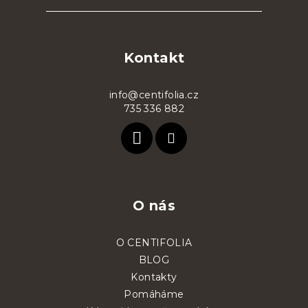
Z
á
p
Kontakt
a
t
info@centifolia.cz
735 336 882
í
O nás
O CENTIFOLIA
BLOG
Kontakty
Pomáháme