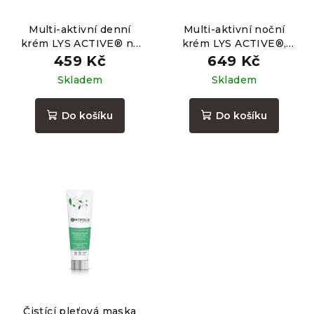
Multi-aktivní denní
Multi-aktivní noční
krém LYS ACTIVE® na
krém LYS ACTIVE®,
vrásky, 50ml
50ml
459 Kč
649 Kč
Skladem
Skladem
Do košíku
Do košíku
Čistící pleťová maska