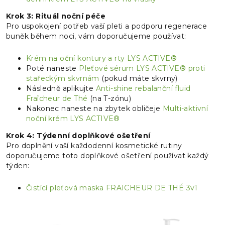
Krok 3: Rituál noční péče
Pro uspokojení potřeb vaší pleti a podporu regenerace
buněk během noci, vám doporučujeme používat:
Krém na oční kontury a rty LYS ACTIVE®
Poté naneste
Pleťové sérum LYS ACTIVE® proti
stařeckým skvrnám
(pokud máte skvrny)
Následně aplikujte
Anti-shine rebalanční fluid
Fraîcheur de Thé
(na T-zónu)
Nakonec naneste na zbytek obličeje
Multi-aktivní
noční krém LYS ACTIVE®
Krok 4: Týdenní doplňkové ošetření
Pro doplnění vaší každodenní kosmetické rutiny
doporučujeme toto doplňkové ošetření používat každý
týden:
Čistící pleťová maska FRAICHEUR DE THÉ 3v1