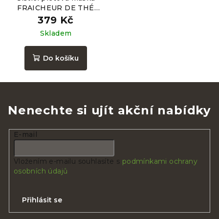
FRAICHEUR DE THÉ
3v1, 100ml
379 Kč
Skladem
Do košíku
Nenechte si ujít akční nabídky
E-mail
Vložením e-mailu souhlasíte s
podmínkami ochrany
osobních údajů
Přihlásit se