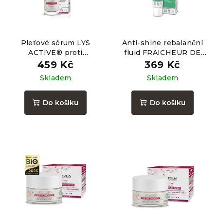
Pleťové sérum LYS
Anti-shine rebalanční
ACTIVE® proti
fluid FRAICHEUR DE
pigmentovým skvrnám,
THÉ, 40ml
459 Kč
369 Kč
15ml
Skladem
Skladem
Do košíku
Do košíku