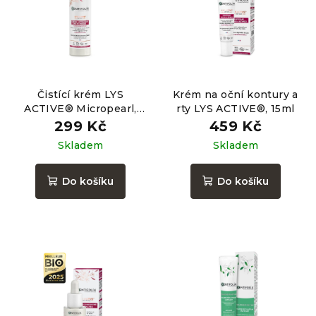
Čistící krém LYS
Krém na oční kontury a
ACTIVE® Micropearl,
rty LYS ACTIVE®, 15ml
145ml
299 Kč
459 Kč
Skladem
Skladem
Do košíku
Do košíku