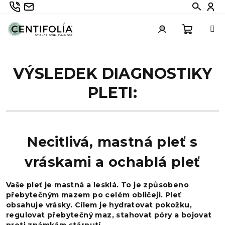
Přejít
735 336 882
info@centifolia.cz
Hledat
Při
na
obsah
Nákupn
Přihlášení
VÝSLEDEK DIAGNOSTIKY
košík
PLETI:
Necitlivá, mastná pleť s
vráskami a ochablá pleť
Vaše pleť je mastná a lesklá. To je způsobeno
přebytečným mazem po celém obličeji. Pleť
obsahuje vrásky. Cílem je hydratovat pokožku,
regulovat přebytečný maz, stahovat póry a bojovat