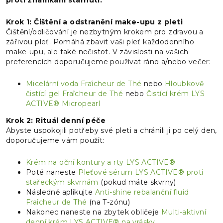
proti známkám stárnutí.
Krok 1: Čištění a odstranění make-upu z pleti
Čištění/odličování je nezbytným krokem pro zdravou a
zářivou pleť. Pomáhá zbavit vaši pleť každodenního
make-upu, ale také nečistot. V závislosti na vašich
preferencích doporučujeme používat ráno a/nebo večer:
Micelární voda Fraîcheur de Thé
nebo
Hloubkově
čistící gel Fraîcheur de Thé
nebo
Čistící krém LYS
ACTIVE® Micropearl
Krok 2: Rituál denní péče
Abyste uspokojili potřeby své pleti a chránili ji po celý den,
doporučujeme vám použít:
Krém na oční kontury a rty LYS ACTIVE®
Poté naneste
Pleťové sérum LYS ACTIVE® proti
stařeckým skvrnám
(pokud máte skvrny)
Následně aplikujte
Anti-shine rebalanční fluid
Fraîcheur de Thé
(na T-zónu)
Nakonec naneste na zbytek obličeje
Multi-aktivní
denní krém LYS ACTIVE® na vrásky