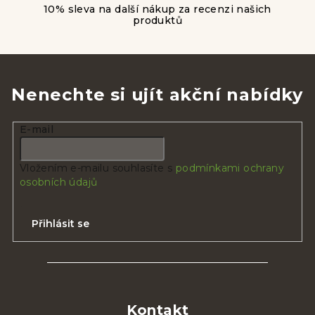
10% sleva na další nákup za recenzi našich
produktů
Nenechte si ujít akční nabídky
E-mail
Vložením e-mailu souhlasíte s
podmínkami ochrany
osobních údajů
Přihlásit se
Z
á
p
Kontakt