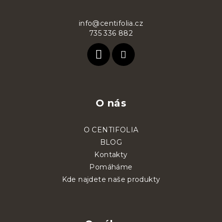
a
t
info@centifolia.cz
735 336 882
í
O nás
O CENTIFOLIA
BLOG
Kontakty
Pomáháme
Kde najdete naše produkty