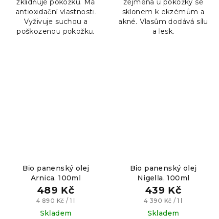
zklidňuje pokožku. Má
zejména u pokožky se
5
5
antioxidační vlastnosti.
sklonem k ekzémům a
hvězdiček.
hvězdiček.
Vyživuje suchou a
akné. Vlasům dodává sílu
poškozenou pokožku.
a lesk.
Bio panenský olej
Bio panenský olej
Arnica, 100ml
Nigella, 100ml
489 Kč
439 Kč
Měrná
Měrná
4 890 Kč / 1 l
4 390 Kč / 1 l
cena:
cena:
Skladem
Skladem