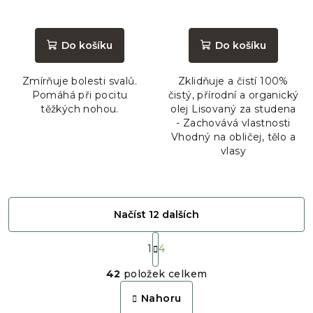
Do košíku
Do košíku
Zmírňuje bolesti svalů.
Zklidňuje a čistí 100%
Pomáhá při pocitu
čistý, přírodní a organický
těžkých nohou.
olej Lisovaný za studena
- Zachovává vlastnosti
Vhodný na obličej, tělo a
vlasy
Načíst 12 dalších
S
t
1
4
O
r
42
položek celkem
á
v
n
l
Nahoru
k
á