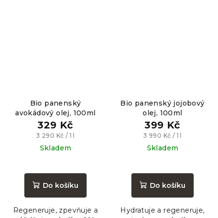
Bio panenský
Bio panenský jojobový
avokádový olej, 100ml
olej, 100ml
329 Kč
399 Kč
Měrná
Měrná
3 290 Kč / 1 l
3 990 Kč / 1 l
cena:
cena:
Skladem
Skladem
Průměrné
Průměrné
hodnocení
hodnocení
produktu
produktu
Do košíku
Do košíku
je
je
5,0
5,0
Regeneruje, zpevňuje a
Hydratuje a regeneruje,
z
z