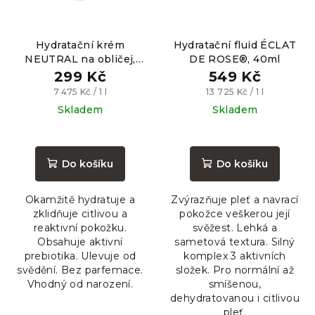
Hydratační krém
Hydratační fluid ÉCLAT
NEUTRAL na obličej,
DE ROSE®, 40ml
40ml
299 Kč
549 Kč
Měrná
Měrná
7 475 Kč / 1 l
13 725 Kč / 1 l
cena:
cena:
Skladem
Skladem
Průměrné
Průměrné
hodnocení
hodnocení
produktu
produktu
Do košíku
Do košíku
je
je
5,0
5,0
Okamžitě hydratuje a
Zvýrazňuje pleť a navrací
z
z
zklidňuje citlivou a
pokožce veškerou její
5
5
reaktivní pokožku.
svěžest. Lehká a
hvězdiček.
hvězdiček.
Obsahuje aktivní
sametová textura. Silný
prebiotika. Ulevuje od
komplex 3 aktivních
svědění. Bez parfemace.
složek. Pro normální až
Vhodný od narození.
smíšenou,
dehydratovanou i citlivou
pleť.