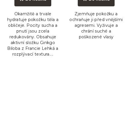
je
5,0
Okamžitě a trvale
Zjemňuje pokožku a
z
hydratuje pokožku těla a
ochraňuje ji před vnějšími
5
obličeje. Pocity sucha a
agresemi. Vyživuje a
hvězdiček.
pnutí jsou zcela
chrání suché a
redukovány. Obsahuje
poškozené vlasy
aktivní složku Ginkgo
Biloba z Francie Lehká a
rozplývací textura....