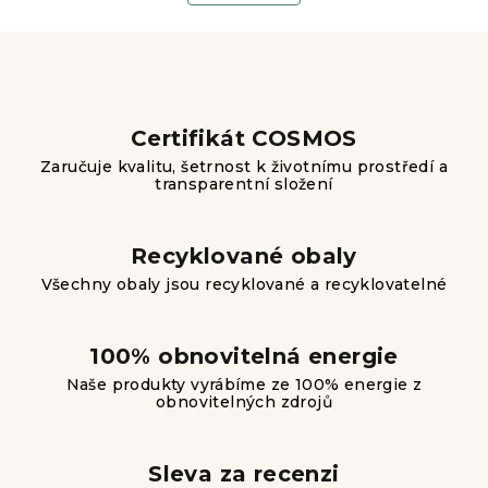
o
d
v
a
á
n
c
í
í
p
Certifikát COSMOS
r
Zaručuje kvalitu, šetrnost k životnímu prostředí a
v
transparentní složení
k
y
v
Recyklované obaly
ý
Všechny obaly jsou recyklované a recyklovatelné
p
i
s
100% obnovitelná energie
u
Naše produkty vyrábíme ze 100% energie z
obnovitelných zdrojů
Sleva za recenzi