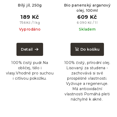
Bílý jíl, 250g
Bio panenský arganový
olej, 100ml
189 Kč
609 Kč
Měrná
Měrná
756 Kč / 1 kg
6 090 Kč / 1 l
cena:
cena:
Vyprodáno
Skladem
Průměrné
hodnocení
produktu
Detail
Do košíku
je
5,0
100% čistý pudr.Na
100% čistý, přírodní olej.
z
obličej, tělo i
Lisovaný za studena -
5
vlasy.Vhodné pro suchou
zachovává si své
hvězdiček.
i citlivou pokožku.
prospěšné vlastnosti.
Vyživuje a regeneruje.
Má antioxidační
vlastnosti Pomáhá pleti
náchylné k akné.