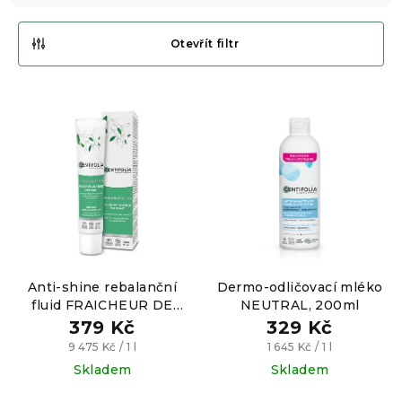
í
p
Otevřít filtr
r
V
o
ý
d
p
u
i
k
s
t
p
ů
r
o
Anti-shine rebalanční
Dermo-odličovací mléko
d
fluid FRAICHEUR DE
NEUTRAL, 200ml
u
THÉ, 40ml
379 Kč
329 Kč
k
Měrná
Měrná
9 475 Kč / 1 l
1 645 Kč / 1 l
t
cena:
cena:
Skladem
Skladem
ů
Průměrné
Průměrné