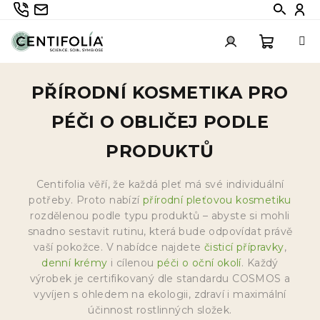
Přejít
735 336 882
info@centifolia.cz
Hledat
Při
na
obsah
Nákupn
Přihlášení
PŘÍRODNÍ KOSMETIKA PRO
košík
PÉČI O OBLIČEJ PODLE
PRODUKTŮ
Centifolia věří, že každá pleť má své individuální
potřeby. Proto nabízí
přírodní pleťovou kosmetiku
rozdělenou podle typu produktů – abyste si mohli
snadno sestavit rutinu, která bude odpovídat právě
vaší pokožce. V nabídce najdete
čisticí přípravky
,
denní krémy
i cílenou
péči o oční okolí
. Každý
výrobek je certifikovaný dle standardu COSMOS a
vyvíjen s ohledem na ekologii, zdraví i maximální
účinnost rostlinných složek.