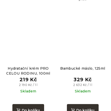
Hydratační krém PRO
Bambucké máslo, 125ml
CELOU RODINU, 100ml
219 Kč
329 Kč
Měrná
Měrná
2 190 Kč / 1 l
2 632 Kč / 1 l
cena:
cena:
Skladem
Skladem
Průměrné
hodnocení
produktu
Do košíku
Do košíku