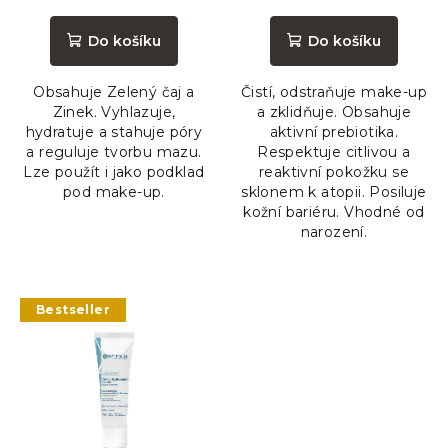
hodnocení
hodnocení
produktu
produktu
Do košíku
Do košíku
je
je
5,0
5,0
Obsahuje Zelený čaj a
Čistí, odstraňuje make-up
z
z
Zinek. Vyhlazuje,
a zklidňuje. Obsahuje
5
5
hydratuje a stahuje póry
aktivní prebiotika.
hvězdiček.
hvězdiček.
a reguluje tvorbu mazu.
Respektuje citlivou a
Lze použít i jako podklad
reaktivní pokožku se
pod make-up.
sklonem k atopii. Posiluje
kožní bariéru. Vhodné od
narození.
Bestseller