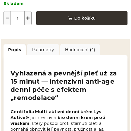
Skladem
−
+
Do košíku
Popis
Parametry
Hodnocení (4)
Vyhlazená a pevnější pleť už za
15 minut — intenzivní anti-age
denní péče s efektem
„remodelace“
Centifolia Multi-aktivní denní krém Lys
Active®
je intenzivní
bio denní krém proti
vráskám
, který působí proti stárnutí pleti a
pomáhá obnovit její pevnost, pružnost a jas.