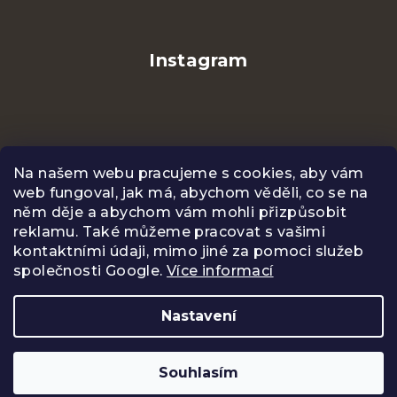
Instagram
Na našem webu pracujeme s cookies, aby vám
web fungoval, jak má, abychom věděli, co se na
něm děje a abychom vám mohli přizpůsobit
reklamu. Také můžeme pracovat s vašimi
kontaktními údaji, mimo jiné za pomoci služeb
společnosti Google.
Více informací
Sledovat na Instagramu
Nastavení
Copyright 2026
CENTIFOLIA
. Všechna práva
vyhrazena.
Upravit nastavení cookies
Souhlasím
Vytvořil Shoptet