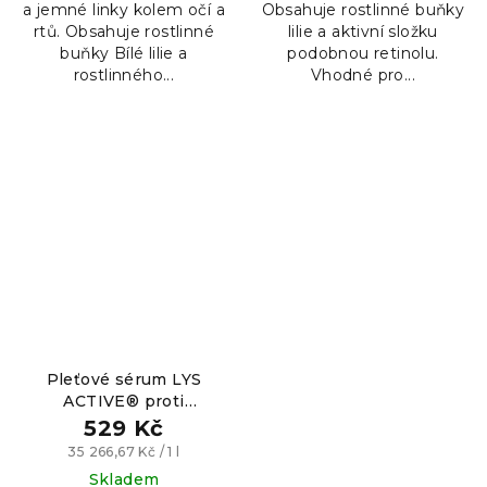
a jemné linky kolem očí a
Obsahuje rostlinné buňky
rtů. Obsahuje rostlinné
lilie a aktivní složku
buňky Bílé lilie a
podobnou retinolu.
rostlinného...
Vhodné pro...
Pleťové sérum LYS
ACTIVE® proti
pigmentovým skvrnám,
529 Kč
15ml
Měrná
35 266,67 Kč / 1 l
cena:
Skladem