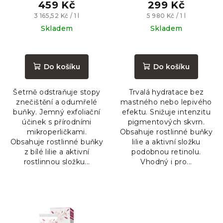
145ml
459 Kč
299 Kč
Měrná
Měrná
3 165,52 Kč / 1 l
5 980 Kč / 1 l
cena:
cena:
Skladem
Skladem
Průměrné
Průměrné
hodnocení
hodnocení
produktu
produktu
Do košíku
Do košíku
je
je
5,0
5,0
Šetrně odstraňuje stopy
Trvalá hydratace bez
z
z
znečištění a odumřelé
mastného nebo lepivého
5
5
buňky. Jemný exfoliační
efektu. Snižuje intenzitu
hvězdiček.
hvězdiček.
účinek s přírodními
pigmentových skvrn.
mikroperličkami.
Obsahuje rostlinné buňky
Obsahuje rostlinné buňky
lilie a aktivní složku
z bílé lilie a aktivní
podobnou retinolu.
rostlinnou složku...
Vhodný i pro...