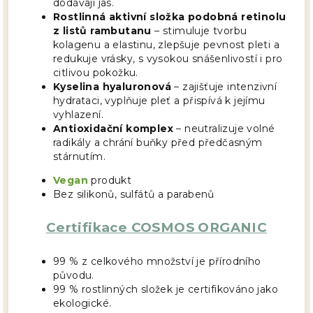
dodávají jas.
Rostlinná aktivní složka podobná retinolu
z listů rambutanu
– stimuluje tvorbu
kolagenu a elastinu, zlepšuje pevnost pleti a
redukuje vrásky, s vysokou snášenlivostí i pro
citlivou pokožku.
Kyselina hyaluronová
– zajišťuje intenzivní
hydrataci, vyplňuje pleť a přispívá k jejímu
vyhlazení.
Antioxidační komplex
– neutralizuje volné
radikály a chrání buňky před předčasným
stárnutím.
Vegan
produkt
Bez silikonů, sulfátů a parabenů
Certifikace COSMOS ORGANIC
99 % z celkového množství je přírodního
původu.
99 % rostlinných složek je certifikováno jako
ekologické.