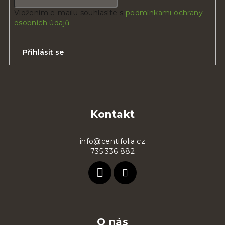
Vložením e-mailu souhlasíte s
podmínkami ochrany
osobních údajů
Přihlásit se
Z
á
p
Kontakt
a
t
info@centifolia.cz
735 336 882
í
O nás