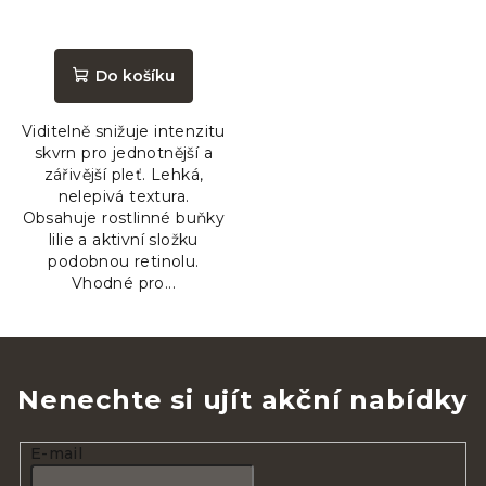
Průměrné
hodnocení
produktu
Do košíku
je
5,0
Viditelně snižuje intenzitu
z
skvrn pro jednotnější a
5
zářivější pleť. Lehká,
hvězdiček.
nelepivá textura.
Obsahuje rostlinné buňky
lilie a aktivní složku
podobnou retinolu.
Vhodné pro...
Nenechte si ujít akční nabídky
E-mail