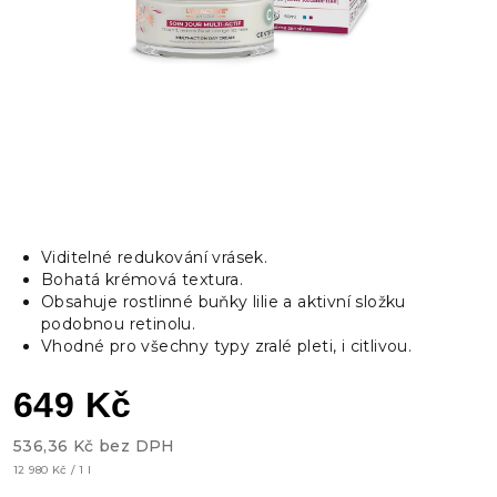
Viditelné redukování vrásek.
Bohatá krémová textura.
Obsahuje rostlinné buňky lilie a aktivní složku
podobnou retinolu.
Vhodné pro všechny typy zralé pleti, i citlivou.
649 Kč
536,36 Kč bez DPH
Měrná
12 980 Kč / 1 l
cena: