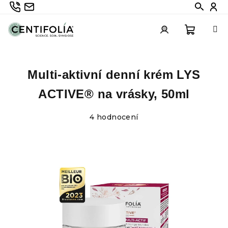
Přejít
735 336 882
info@centifolia.cz
Hledat
Při
na
obsah
Nákupn
Přihlášení
Multi-aktivní denní krém LYS
košík
ACTIVE® na vrásky, 50ml
Průměrné
4 hodnocení
hodnocení
produktu
je
4,0
z
5
hvězdiček.