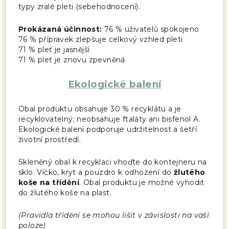
typy zralé pleti (sebehodnocení).
Prokázaná účinnost:
76 % uživatelů spokojeno
76 % přípravek zlepšuje celkový vzhled pleti
71 % pleť je jasnější
71 % pleť je znovu zpevněná
Ekologické balení
Obal produktu obsahuje 30 % recyklátu a je
recyklovatelný; neobsahuje ftaláty ani bisfenol A.
Ekologické balení podporuje udržitelnost a šetří
životní prostředí.
Skleněný obal k recyklaci vhoďte do kontejneru na
sklo. Víčko, kryt a pouzdro k odhození do
žlutého
koše na třídění
. Obal produktu je možné vyhodit
do žlutého koše na plast.
(Pravidla třídění se mohou lišit v závislosti na vaší
poloze)