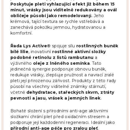
Poskytuje pleti vyhlazující efekt již během 15
minut, vrásky jsou viditelně redukovány a ovál
obličeje působí jako remodelovaný.
Jeho
krémová, tající textura se rychle vstřebává a
zanechává pokožku jemnou, hydratovanou a
komfortní.
Řada Lys Active®
spojuje sílu
rostlinných buněk
bílé lilie
, inovativní
rostlinné aktivní složky
podobné retinolu z listů rambutanu
a
výživného
oleje z lněného semínka
. Tato
jedinečná synergie podporuje obnovu buněk,
redukuje vrásky, zlepšuje pružnost a navrací zralé
pleti její přirozenou zářivost. Produkty z této řady
působí na všechny viditelné známky stárnutí,
včetně
dehydratace, stařeckých skvrn, ztráty
pevnosti a jasu, vrásek a jemných linek
.
Bohaté složení s přírodními anti-age aktivními
složkami chrání pleť před oxidačním stresem a
podporuje její každodenní regeneraci. Ideální jako
přírodní anti-age péče pro zralou pleť
.