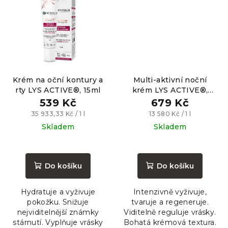
Krém na oční kontury a
Multi-aktivní noční
rty LYS ACTIVE®, 15ml
krém LYS ACTIVE®,
50ml
539 Kč
679 Kč
Měrná
Měrná
35 933,33 Kč / 1 l
13 580 Kč / 1 l
cena:
cena:
Skladem
Skladem
Průměrné
Průměrné
hodnocení
hodnocení
produktu
produktu
Do košíku
Do košíku
je
je
5,0
5,0
Hydratuje a vyživuje
Intenzivně vyživuje,
z
z
pokožku. Snižuje
tvaruje a regeneruje.
5
5
nejviditelnější známky
Viditelně reguluje vrásky.
hvězdiček.
hvězdiček.
stárnutí. Vyplňuje vrásky
Bohatá krémová textura.