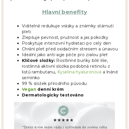
Hlavní benefity
Viditelně redukuje vrásky a známky stárnutí
pleti
Zlepšuje pevnost, pružnost a jas pokožky
Poskytuje intenzivní hydrataci po celý den
Chrání pleť před oxidačním stresem a únavou
Ideální jako anti-age péče pro zralou pleť
Klíčové složky:
Rostlinné buňky bílé lilie,
rostlinná aktivní složka podobná retinolu z
listů rambutanu,
Kyselina hyaluronová
a lněné
semínko
99 % složek přírodního původu
Vegan
denní krém
Dermatologicky testováno