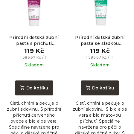
s
t
p
ů
r
o
Přírodní dětská zubní
Přírodní dětská zubní
d
pasta s příchutí
pasta se sladkou
u
červeného ovoce, 75ml
mátovou příchutí, 75ml
119 Kč
119 Kč
k
Měrná
Měrná
1 586,67 Kč / 1 l
1 586,67 Kč / 1 l
t
cena:
cena:
Skladem
Skladem
ů
Do košíku
Do košíku
Čistí, chrání a pečuje o
Čistí, chrání a pečuje o
zubní sklovinu. S přírodní
zubní sklovinu. S bio aloe
příchutí červeného
vera a bio mátovou
ovoce a bio aloe vera.
příchutí. Speciálně
Speciálně navržena pro
navržena pro péči o
péči o dětské mléčné
dětské mléčné zuby. S