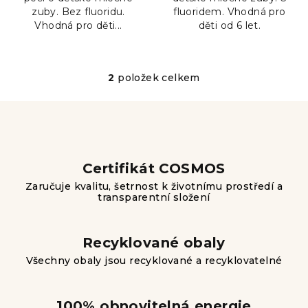
zuby. Bez fluoridu.
fluoridem. Vhodná pro
Vhodná pro děti...
děti od 6 let.
2
položek celkem
O
v
l
á
d
a
Certifikát COSMOS
c
Zaručuje kvalitu, šetrnost k životnímu prostředí a
í
transparentní složení
p
r
v
Recyklované obaly
k
Všechny obaly jsou recyklované a recyklovatelné
y
v
ý
100% obnovitelná energie