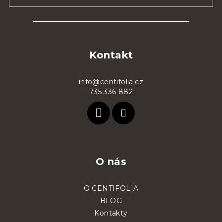
Z
á
p
Kontakt
a
t
info@centifolia.cz
735 336 882
í
O nás
O CENTIFOLIA
BLOG
Kontakty