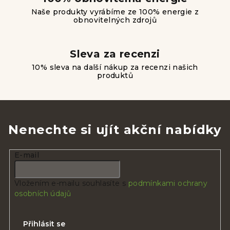
p
Naše produkty vyrábíme ze 100% energie z
obnovitelných zdrojů
i
s
u
Sleva za recenzi
10% sleva na další nákup za recenzi našich
produktů
Nenechte si ujít akční nabídky
E-mail
Vložením e-mailu souhlasíte s
podmínkami ochrany
osobních údajů
Přihlásit se