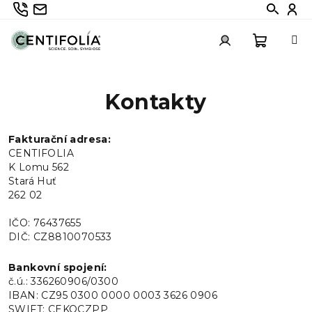
Přejít
735 336 882
info@centifolia.cz
Hledat
Při
na
obsah
Nákupn
Přihlášení
Kontakty
košík
Fakturační adresa:
CENTIFOLIA
K Lomu 562
Stará Huť
262 02
IČO: 76437655
DIČ: CZ8810070533
Bankovní spojení:
č.ú.: 336260906/0300
IBAN: CZ95 0300 0000 0003 3626 0906
SWIFT: CEKOCZPP