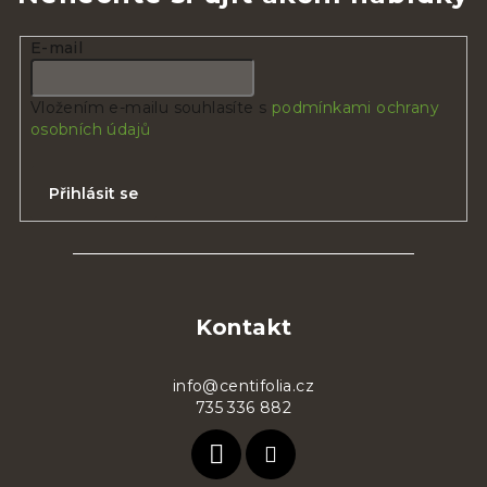
E-mail
Vložením e-mailu souhlasíte s
podmínkami ochrany
osobních údajů
Přihlásit se
Z
á
p
Kontakt
a
t
info@centifolia.cz
735 336 882
í