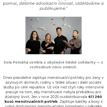
pomoc
, děláme advokační činnost, vzděláváme a
publikujeme."
Sola Pomáhá vznikla z obyčejné lidské solidarity — z
rozhodnutí něco změnit.
Dnes pravidelně zajišťuje menstruační potřeby pro ženy v
azylových domech, rodiny v těžké situaci i další sociální
služby po celé republice. Už více než čtyři roky intenzivně
pracuje na tom, aby menstruace nebyla překážkou pro
důstojný život. Jen v roce 2025 rozdistribuovala
611 260
kusů menstruačních potřeb
. Zajišťuje balíčky a boxy s
volně dostupnými menstruačními potřebami v několika