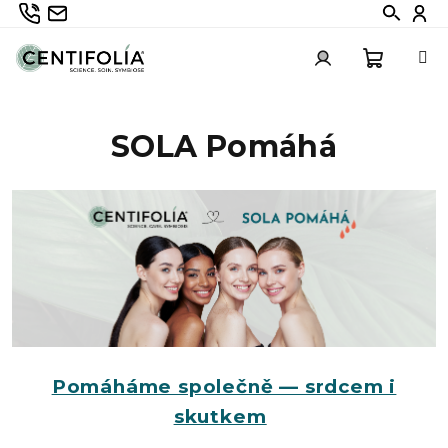
Přejít
735 336 882
info@centifolia.cz
Hledat
Při
na
obsah
Nákupn
Přihlášení
SOLA Pomáhá
košík
Pomáháme společně — srdcem i
skutkem