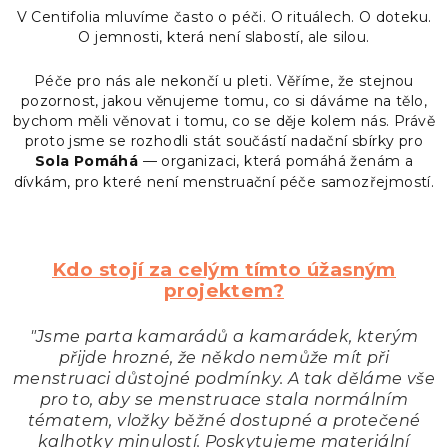
V Centifolia mluvíme často o péči. O rituálech. O doteku.
O jemnosti, která není slabostí, ale silou.
Péče pro nás ale nekončí u pleti. Věříme, že stejnou
pozornost, jakou věnujeme tomu, co si dáváme na tělo,
bychom měli věnovat i tomu, co se děje kolem nás.
Právě
proto jsme se rozhodli stát součástí nadační sbírky pro
Sola Pomáhá
— organizaci, která pomáhá ženám a
dívkám, pro které není menstruační péče samozřejmostí.
Kdo stojí za celým tímto úžasným
projektem?
"Jsme parta kamarádů a kamarádek, kterým
přijde hrozné, že někdo nemůže mít při
menstruaci důstojné podmínky. A tak děláme vše
pro to, aby se menstruace stala normálním
tématem, vložky běžné dostupné a protečené
kalhotky minulostí. Poskytujeme
materiální