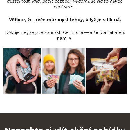
důstojnost,
klid,
pocit bezpečí,
vědomí, že na to někdo
není sám...
Věříme, že péče má smysl tehdy, když je sdílená.
Děkujeme, že jste součástí Centifolia — a že pomáháte s
námi ♥️