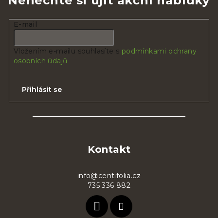
Nenechte si ujít akční nabídky
E-mail
Vložením e-mailu souhlasíte s
podmínkami ochrany
osobních údajů
Přihlásit se
Z
á
p
Kontakt
a
t
info@centifolia.cz
735 336 882
í