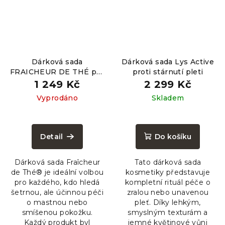
Dárková sada
Dárková sada Lys Active
FRAICHEUR DE THÉ pro
proti stárnutí pleti
mastnou pleť
1 249 Kč
2 299 Kč
Vyprodáno
Skladem
Detail
Do košíku
Dárková sada Fraîcheur
Tato dárková sada
de Thé® je ideální volbou
kosmetiky představuje
pro každého, kdo hledá
kompletní rituál péče o
šetrnou, ale účinnou péči
zralou nebo unavenou
o mastnou nebo
pleť. Díky lehkým,
smíšenou pokožku.
smyslným texturám a
Každý produkt byl
jemné květinové vůni