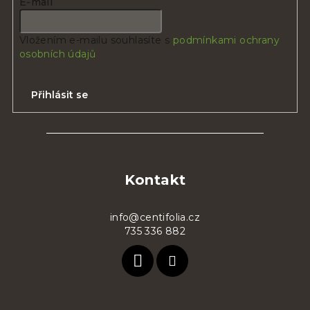
E-mail
Vložením e-mailu souhlasíte s
podmínkami ochrany
osobních údajů
Přihlásit se
Z
á
p
Kontakt
a
t
info@centifolia.cz
735 336 882
í