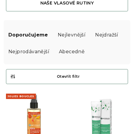
NAŠE VLASOVÉ RUTINY
Ř
a
Doporučujeme
Nejlevnější
Nejdražší
z
e
Nejprodávanější
Abecedně
n
í
p
Otevřít filtr
r
V
o
JOLIES BOUCLES
ý
d
p
u
i
k
s
t