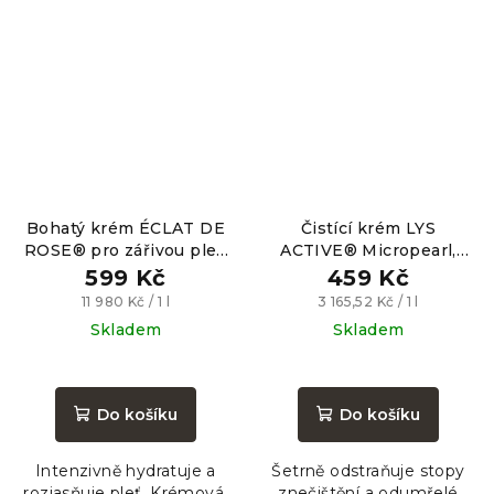
Bohatý krém ÉCLAT DE
Čistící krém LYS
ROSE® pro zářivou pleť,
ACTIVE® Micropearl,
50ml
145ml
599 Kč
459 Kč
Měrná
Měrná
11 980 Kč / 1 l
3 165,52 Kč / 1 l
cena:
cena:
Skladem
Skladem
Průměrné
Průměrné
hodnocení
hodnocení
produktu
produktu
Do košíku
Do košíku
je
je
5,0
5,0
Intenzivně hydratuje a
Šetrně odstraňuje stopy
z
z
rozjasňuje pleť. Krémová,
znečištění a odumřelé