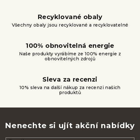
k
y
v
Recyklované obaly
ý
Všechny obaly jsou recyklované a recyklovatelné
p
i
s
100% obnovitelná energie
u
Naše produkty vyrábíme ze 100% energie z
obnovitelných zdrojů
Sleva za recenzi
10% sleva na další nákup za recenzi našich
produktů
Nenechte si ujít akční nabídky