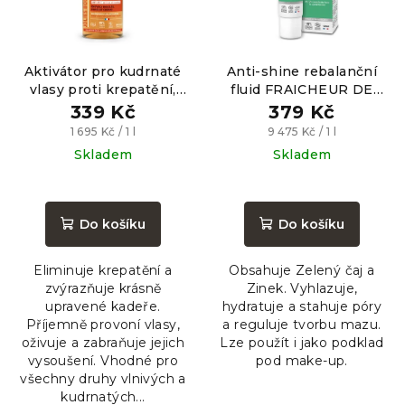
p
ů
r
o
Aktivátor pro kudrnaté
Anti-shine rebalanční
d
vlasy proti krepatění,
fluid FRAICHEUR DE
u
200ml
THÉ, 40ml
339 Kč
379 Kč
k
Měrná
Měrná
1 695 Kč / 1 l
9 475 Kč / 1 l
t
cena:
cena:
Skladem
Skladem
ů
Průměrné
Průměrné
hodnocení
hodnocení
produktu
produktu
Do košíku
Do košíku
je
je
5,0
5,0
Eliminuje krepatění a
Obsahuje Zelený čaj a
z
z
zvýrazňuje krásně
Zinek. Vyhlazuje,
5
5
upravené kadeře.
hydratuje a stahuje póry
hvězdiček.
hvězdiček.
Příjemně provoní vlasy,
a reguluje tvorbu mazu.
oživuje a zabraňuje jejich
Lze použít i jako podklad
vysoušení. Vhodné pro
pod make-up.
všechny druhy vlnivých a
kudrnatých...