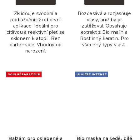
je
5,0
Zklidňuje svědění a
Rozčesává a rozjasňuje
z
podráždění již od první
vlasy, aniž by je
5
aplikace. Ideální pro
zatěžoval. Obsahuje
hvězdiček.
citlivou a reaktivní pleť se
extrakt z Bio malin a
sklonem k atopii. Bez
Rostlinný keratin. Pro
parfemace. Vhodný od
všechny typy vlasů.
narození.
SOIN RÉPARATEUR
LUMIÉRE INTENSE
Balzám pro oslabené a
Bio maska na šedé, bílé