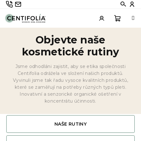
Přejít
735 336 882
info@centifolia.cz
Hledat
Při
na
obsah
Nákupn
Přihlášení
Objevte naše
košík
kosmetické rutiny
Jsme odhodláni zajistit, aby se etika společnosti
Centifolia odrážela ve složení našich produktů.
Vyvinuli jsme tak řadu vysoce kvalitních produktů,
které se zaměřují na potřeby různých typů pleti.
Inovativní a senzorické organické ošetření v
koncentrátu účinnosti.
NAŠE RUTINY