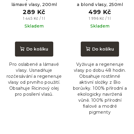
lámavé vlasy, 200ml
a blond vlasy, 250ml
289 Kč
499 Kč
Měrná
Měrná
1 445 Kč / 1 l
1 996 Kč / 1 l
cena:
cena:
Skladem
Skladem
Průměrné
hodnocení
produktu
Do košíku
Do košíku
je
4,3
Pro oslabené a lámavé
Vyživuje a regeneruje
z
vlasy. Usnadňuje
vlasy po dobu 48 hodin.
5
rozčesávání a regeneruje
Obsahuje rostlinné
hvězdiček.
vlasy od prvního použití.
aktivní složky z Bio
Obsahuje Ricinový olej
borůvky. 100% přírodní a
pro posílení vlasů.
ekologicky navržená
vůně. 100% přírodní
fialové a modré
pigmenty