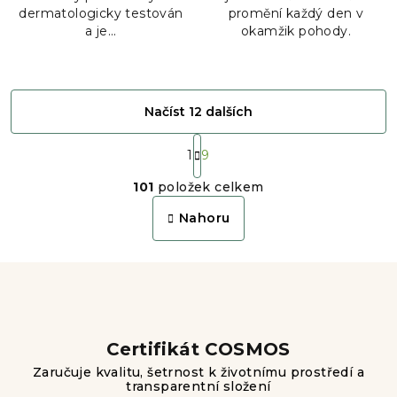
dermatologicky testován
promění každý den v
a je...
okamžik pohody.
Načíst 12 dalších
S
t
1
9
O
r
101
položek celkem
á
v
n
l
Nahoru
k
á
o
d
v
a
á
n
c
í
í
p
Certifikát COSMOS
r
Zaručuje kvalitu, šetrnost k životnímu prostředí a
v
transparentní složení