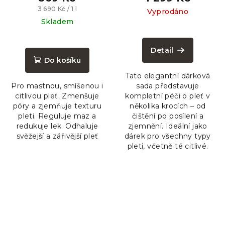
Měrná
3 690 Kč / 1 l
Vyprodáno
cena:
Skladem
Průměrné
Průměrné
hodnocení
hodnocení
produktu
Detail
produktu
je
Do košíku
je
5,0
Tato elegantní dárková
5,0
z
Pro mastnou, smíšenou i
sada představuje
z
5
citlivou pleť. Zmenšuje
kompletní péči o pleť v
5
hvězdiček.
póry a zjemňuje texturu
několika krocích – od
hvězdiček.
pleti. Reguluje maz a
čištění po posílení a
redukuje lek. Odhaluje
zjemnění. Ideální jako
svěžejší a zářivější pleť
dárek pro všechny typy
pleti, včetně té citlivé.