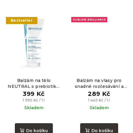
SUBLIME BRILLIANCE
Bestseller
Balzám na tělo
Balzám na vlasy pro
NEUTRAL s prebiotiky,
snadné rozčesávání a
200ml
více lesku, 200ml
399 Kč
289 Kč
Měrná
Měrná
1 995 Kč / 1 l
1 445 Kč / 1 l
cena:
cena:
Skladem
Skladem
Průměrné
hodnocení
produktu
Do košíku
Do košíku