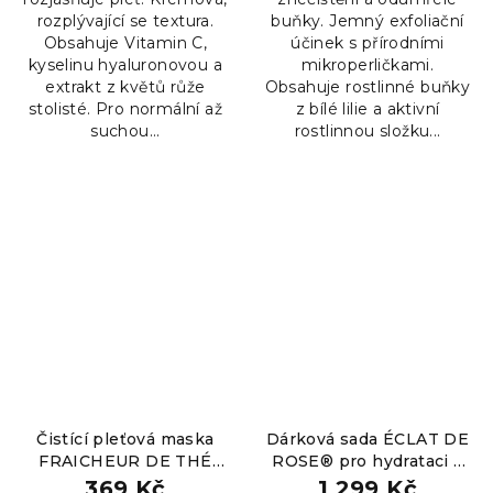
5
5
rozplývající se textura.
buňky. Jemný exfoliační
hvězdiček.
hvězdiček.
Obsahuje Vitamin C,
účinek s přírodními
kyselinu hyaluronovou a
mikroperličkami.
extrakt z květů růže
Obsahuje rostlinné buňky
stolisté. Pro normální až
z bílé lilie a aktivní
suchou...
rostlinnou složku...
Čistící pleťová maska
Dárková sada ÉCLAT DE
FRAICHEUR DE THÉ
ROSE® pro hydrataci a
3v1, 100ml
jas pleti
369 Kč
1 299 Kč