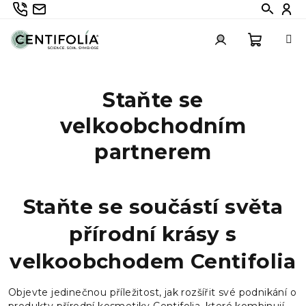
Přejít
735 336 882
info@centifolia.cz
Hledat
Při
na
obsah
Nákupn
Přihlášení
Staňte se
košík
velkoobchodním
partnerem
Staňte se součástí světa
přírodní krásy s
velkoobchodem Centifolia
Objevte jedinečnou příležitost, jak rozšířit své podnikání o