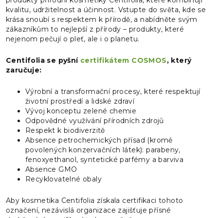
produkty přírodní kosmetiky Centifolia, které kombinují
kvalitu, udržitelnost a účinnost. Vstupte do světa, kde se
krása snoubí s respektem k přírodě, a nabídněte svým
zákazníkům to nejlepší z přírody – produkty, které
nejenom pečují o pleť, ale i o planetu.
Centifolia se pyšní
certifikátem COSMOS
, který
zaručuje:
Výrobní a transformační procesy, které respektují
životní prostředí a lidské zdraví
Vývoj konceptu zelené chemie
Odpovědné využívání přírodních zdrojů
Respekt k biodiverzitě
Absence petrochemických přísad (kromě
povolených konzervačních látek): parabeny,
fenoxyethanol, syntetické parfémy a barviva
Absence GMO
Recyklovatelné obaly
Aby kosmetika Centifolia získala certifikaci tohoto
označení, nezávislá organizace zajišťuje přísné