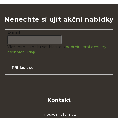
Nenechte si ujít akční nabídky
E-mail
Vložením e-mailu souhlasíte s
podmínkami ochrany
osobních údajů
Přihlásit se
Z
á
p
Kontakt
a
t
info@centifolia.cz