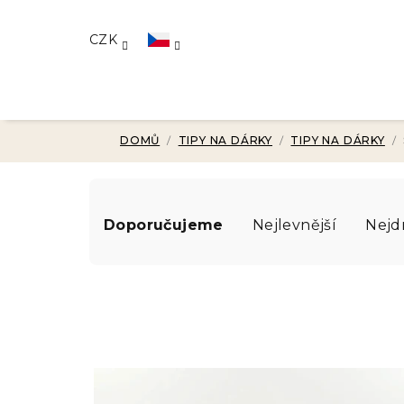
Přejít
na
CZK
obsah
DOMŮ
/
TIPY NA DÁRKY
/
TIPY NA DÁRKY
/
Ř
Doporučujeme
Nejlevnější
Nejd
a
z
e
n
V
í
ý