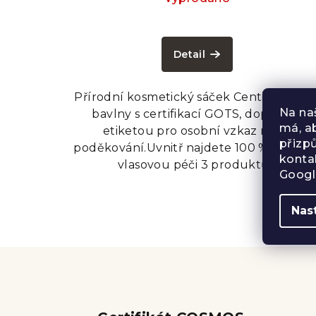
Průměrné
hodnocení
Detail
produktu
je
5,0
Přírodní kosmetický sáček Centifolia z bi
z
Na na
bavlny s certifikací GOTS, doplněný
5
má, a
etiketou pro osobní vzkaz nebo
hvězdiček.
přizp
poděkování.Uvnitř najdete 100 % přírodn
konta
vlasovou péči 3 produktů...
Googl
Nas