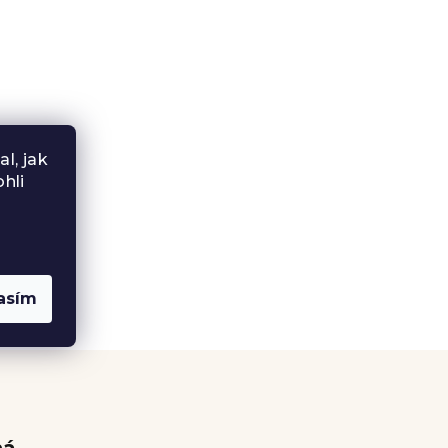
l, jak
hli
asím