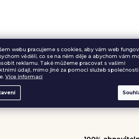
o
šem webu pracujeme s cookies, aby vám web fungova
bychom věděli, co se na něm děje a abychom vám mo
ůsobit reklamu. Také můžeme pracovat s vašimi
í
ktními údaji, mimo jiné za pomoci služeb společnosti
e.
Více informací
tavení
Souhl
1
položek celkem
O
v
l
á
d