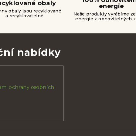
100% obnovitel
ecyklované obaly
a
energie
ny obaly jsou recyklované
c
Naše produkty vyrábíme z
a recyklovatelné
energie z obnovitelných z
í
p
r
v
ční nabídky
k
y
v
ý
mi ochrany osobních
p
i
s
u