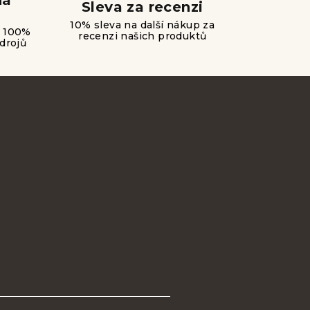
ná
Sleva za recenzi
10% sleva na další nákup za
e 100%
recenzi našich produktů
drojů