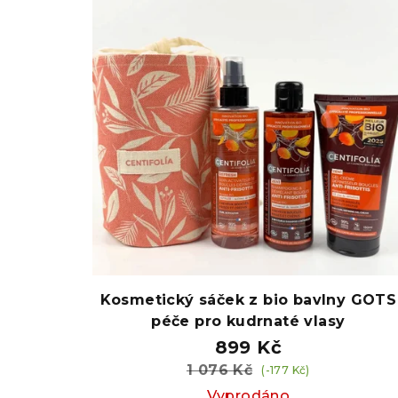
p
p
r
i
o
s
d
p
u
r
k
o
t
d
ů
u
k
Kosmetický sáček z bio bavlny GOTS
péče pro kudrnaté vlasy
t
899 Kč
ů
1 076 Kč
(-177 Kč)
Vyprodáno