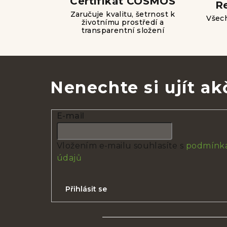
Certifikát COSMOS
R
Zaručuje kvalitu, šetrnost k
Všech
životnímu prostředí a
transparentní složení
Nenechte si ujít ak
E-mail
Vložením e-mailu souhlasíte s
podmínka
údajů
Přihlásit se
Z