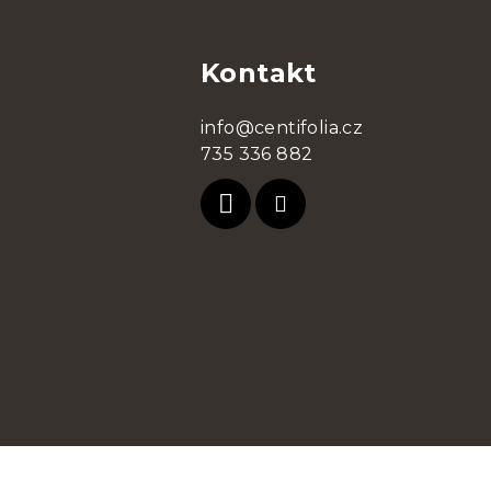
á
Kontakt
p
a
info@centifolia.cz
t
735 336 882
í