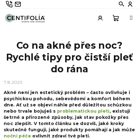
Přejít
735 336 882
info@centifolia.cz
Hledat
Při
na
obsah
Nákupn
Přihlášení
Co na akné přes noc?
košík
Rychlé tipy pro čistší pleť
do rána
7.8.2025
Akné není jen estetický problém – často ovlivňuje i
psychickou pohodu, sebevědomí a komfort během
dne. Ať už se objeví náhle před důležitou schůzkou
nebo trvale bojuješ s
problematickou pletí
, existují
šetrné a přirozené způsoby, jak stav pokožky přes
noc zlepšit. V tomto článku se dozvíš, jaké kroky
skutečně fungují, jaké produkty pomáhají a jak může
noční péče
ovlivnit zdraví tvé pleti.