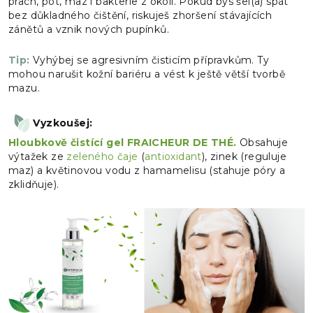
prach, pot, maz i bakterie z okolí. Pokud bys šel(a) spát
bez důkladného čištění, riskuješ zhoršení stávajících
zánětů a vznik nových pupínků.
Tip:
Vyhýbej se agresivním čisticím přípravkům. Ty
mohou narušit kožní bariéru a vést k ještě větší tvorbě
mazu.
Vyzkoušej:
Hloubkově čistící gel FRAICHEUR DE THÉ.
Obsahuje
výtažek ze
zeleného čaje
(
antioxidant
), zinek (reguluje
maz) a květinovou vodu z hamamelisu (stahuje póry a
zklidňuje).