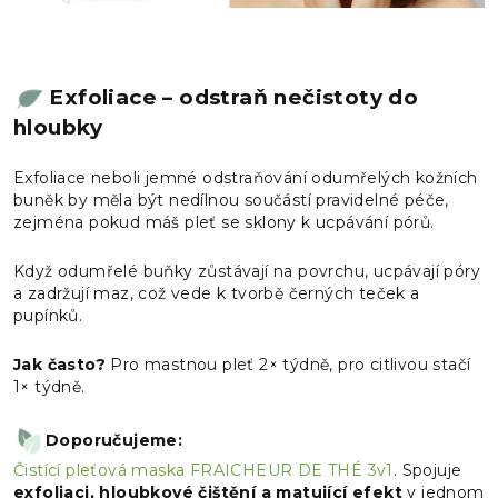
Exfoliace – odstraň nečistoty do
hloubky
Exfoliace neboli jemné odstraňování odumřelých kožních
buněk by měla být nedílnou součástí pravidelné péče,
zejména pokud máš pleť se sklony k ucpávání pórů.
Když odumřelé buňky zůstávají na povrchu, ucpávají póry
a zadržují maz, což vede k tvorbě černých teček a
pupínků.
Jak často?
Pro mastnou pleť 2× týdně, pro citlivou stačí
1× týdně.
Doporučujeme:
Čistící pleťová maska FRAICHEUR DE THÉ 3v1
. Spojuje
exfoliaci, hloubkové čištění a matující efekt
v jednom