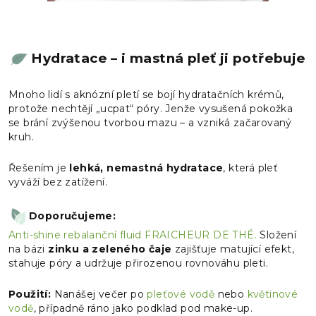
Hydratace – i mastná pleť ji potřebuje
Mnoho lidí s aknózní pletí se bojí hydratačních krémů,
protože nechtějí „ucpat“ póry. Jenže vysušená pokožka
se brání zvýšenou tvorbou mazu – a vzniká začarovaný
kruh.
Řešením je
lehká, nemastná hydratace
, která pleť
vyváží bez zatížení.
Doporučujeme:
Anti-shine rebalanční fluid FRAICHEUR DE THÉ.
Složení
na bázi
zinku a zeleného čaje
zajišťuje matující efekt,
stahuje póry a udržuje přirozenou rovnováhu pleti.
Použití:
Nanášej večer po
pleťové vodě
nebo
květinové
vodě
, případně ráno jako podklad pod make-up.