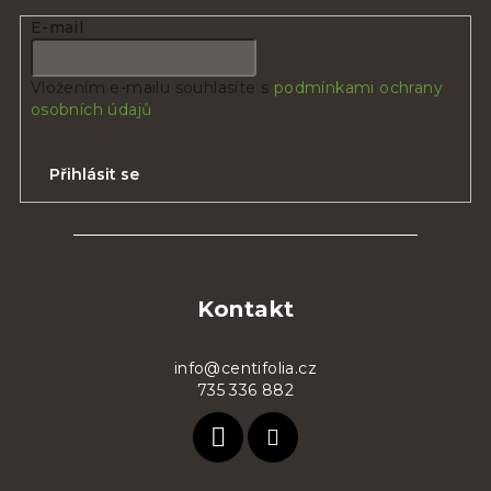
E-mail
Vložením e-mailu souhlasíte s
podmínkami ochrany
osobních údajů
Přihlásit se
Z
á
p
Kontakt
a
t
info@centifolia.cz
735 336 882
í