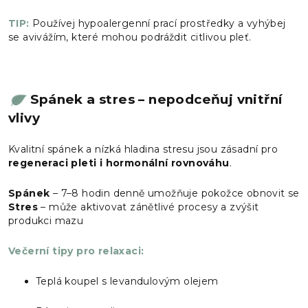
TIP:
Používej hypoalergenní prací prostředky a vyhýbej
se avivážím, které mohou podráždit citlivou pleť.
Spánek a stres – nepodceňuj vnitřní
vlivy
Kvalitní spánek a nízká hladina stresu jsou zásadní pro
regeneraci pleti i hormonální rovnováhu
.
Spánek
– 7–8 hodin denně umožňuje pokožce obnovit se
Stres
– může aktivovat zánětlivé procesy a zvýšit
produkci mazu
Večerní tipy pro relaxaci:
Teplá koupel s levandulovým olejem