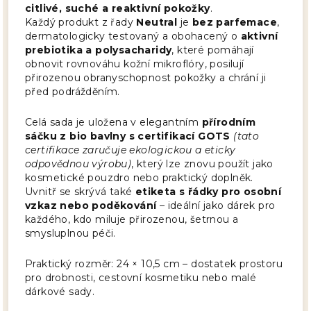
citlivé, suché a reaktivní pokožky
.
Každý produkt z řady
Neutral
je
bez parfemace
,
dermatologicky testovaný a obohacený o
aktivní
prebiotika a polysacharidy
, které pomáhají
obnovit rovnováhu kožní mikroflóry, posilují
přirozenou obranyschopnost pokožky a chrání ji
před podrážděním.
Celá sada je uložena v elegantním
přírodním
sáčku z bio bavlny s certifikací GOTS
(tato
certifikace zaručuje ekologickou a eticky
odpovědnou výrobu)
, který lze znovu použít jako
kosmetické pouzdro nebo praktický doplněk.
Uvnitř se skrývá také
etiketa s řádky pro osobní
vzkaz nebo poděkování
– ideální jako dárek pro
každého, kdo miluje přirozenou, šetrnou a
smysluplnou péči.
Praktický rozměr: 24 × 10,5 cm – dostatek prostoru
pro drobnosti, cestovní kosmetiku nebo malé
dárkové sady.