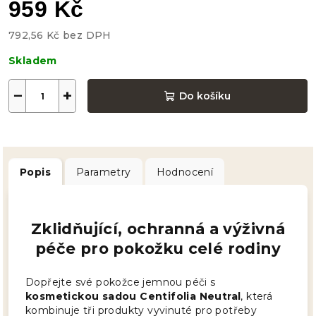
959 Kč
792,56 Kč bez DPH
Měrná
Skladem
cena:
−
+
Do košíku
Popis
Parametry
Hodnocení
Zklidňující, ochranná a výživná
péče pro pokožku celé rodiny
Dopřejte své pokožce jemnou péči s
kosmetickou sadou Centifolia Neutral
, která
kombinuje tři produkty vyvinuté pro potřeby