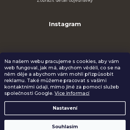
Zobrazit detail objednávky
Instagram
Na našem webu pracujeme s cookies, aby vám
web fungoval, jak má, abychom věděli, co se na
něm děje a abychom vám mohli přizpůsobit
reklamu. Také můžeme pracovat s vašimi
kontaktními údaji, mimo jiné za pomoci služeb
společnosti Google.
Více informací
Sledovat na Instagramu
Nastavení
Copyright 2026
CENTIFOLIA
. Všechna práva
vyhrazena.
Upravit nastavení cookies
Souhlasím