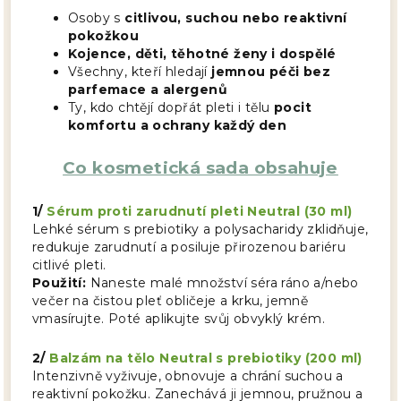
Osoby s
citlivou, suchou nebo reaktivní
pokožkou
Kojence, děti, těhotné ženy i dospělé
Všechny, kteří hledají
jemnou péči bez
parfemace a alergenů
Ty, kdo chtějí dopřát pleti i tělu
pocit
komfortu a ochrany každý den
Co kosmetická sada obsahuje
1/
Sérum proti zarudnutí pleti Neutral (30 ml)
Lehké sérum s prebiotiky a polysacharidy zklidňuje,
redukuje zarudnutí a posiluje přirozenou bariéru
citlivé pleti.
Použití:
Naneste malé množství séra ráno a/nebo
večer na čistou pleť obličeje a krku, jemně
vmasírujte. Poté aplikujte svůj obvyklý krém.
2/
Balzám na tělo Neutral s prebiotiky (200 ml)
Intenzivně vyživuje, obnovuje a chrání suchou a
reaktivní pokožku. Zanechává ji jemnou, pružnou a