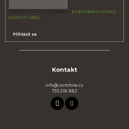
Vložením e-mailu souhlasíte s
podmínkami ochrany
osobních údajů
Přihlásit se
Z
á
p
Kontakt
a
t
info@centifolia.cz
735 336 882
í