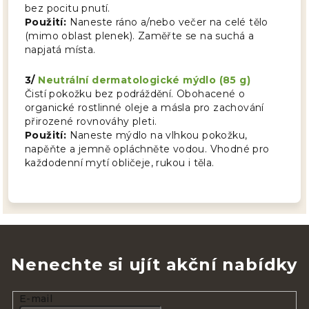
bez pocitu pnutí.
Použití:
Naneste ráno a/nebo večer na celé tělo
(mimo oblast plenek). Zaměřte se na suchá a
napjatá místa.
3/
Neutrální dermatologické mýdlo (85 g)
Čistí pokožku bez podráždění. Obohacené o
organické rostlinné oleje a másla pro zachování
přirozené rovnováhy pleti.
Použití:
Naneste mýdlo na vlhkou pokožku,
napěňte a jemně opláchněte vodou. Vhodné pro
každodenní mytí obličeje, rukou i těla.
Nenechte si ujít akční nabídky
E-mail