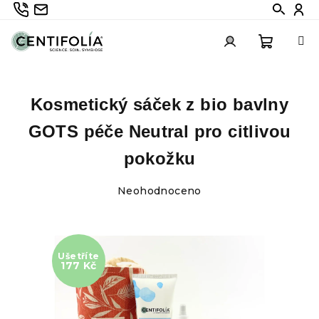
Přejít
735 336 882
info@centifolia.cz
Hledat
Při
na
obsah
Nákupn
Přihlášení
Kosmetický sáček z bio bavlny
košík
GOTS péče Neutral pro citlivou
pokožku
Průměrné
Neohodnoceno
hodnocení
produktu
je
0,0
Ušetříte
z
177 Kč
5
hvězdiček.