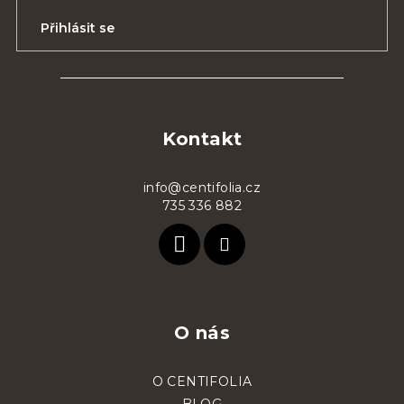
Přihlásit se
Z
á
p
Kontakt
a
t
info@centifolia.cz
735 336 882
í
O nás
O CENTIFOLIA