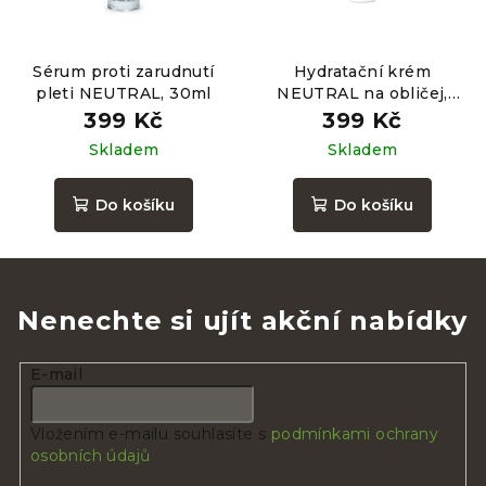
Sérum proti zarudnutí
Hydratační krém
pleti NEUTRAL, 30ml
NEUTRAL na obličej,
40ml
399 Kč
399 Kč
Skladem
Skladem
Do košíku
Do košíku
Nenechte si ujít akční nabídky
E-mail
Vložením e-mailu souhlasíte s
podmínkami ochrany
osobních údajů