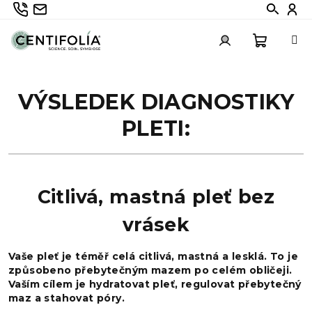
Přejít
735 336 882
info@centifolia.cz
Hledat
Při
na
obsah
Nákupn
Přihlášení
VÝSLEDEK DIAGNOSTIKY
košík
PLETI:
Citlivá, mastná pleť bez
vrásek
Vaše pleť je téměř celá citlivá, mastná a lesklá. To je
způsobeno přebytečným mazem po celém obličeji.
Vaším cílem je hydratovat pleť, regulovat přebytečný
maz a stahovat póry.