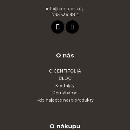
a
t
info@centifolia.cz
735 336 882
í
O nás
O CENTIFOLIA
BLOG
Kontakty
Pomáháme
Kde najdete naše produkty
O nákupu