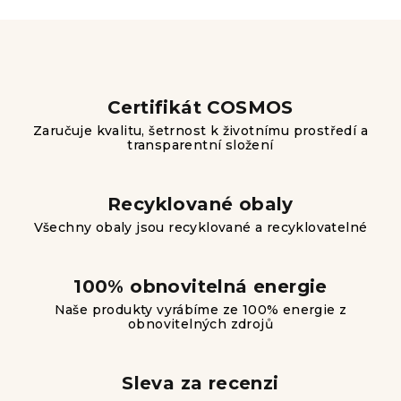
d
v
a
á
n
c
í
í
p
Certifikát COSMOS
r
Zaručuje kvalitu, šetrnost k životnímu prostředí a
v
transparentní složení
k
y
v
Recyklované obaly
ý
Všechny obaly jsou recyklované a recyklovatelné
p
i
s
100% obnovitelná energie
u
Naše produkty vyrábíme ze 100% energie z
obnovitelných zdrojů
Sleva za recenzi