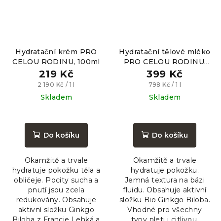
Hydratační krém PRO
Hydratační tělové mléko
CELOU RODINU, 100ml
PRO CELOU RODINU,
500ml
219 Kč
399 Kč
Měrná
Měrná
2 190 Kč / 1 l
798 Kč / 1 l
cena:
cena:
Skladem
Skladem
Průměrné
Průměrné
hodnocení
hodnocení
produktu
produktu
Do košíku
Do košíku
je
je
5,0
5,0
Okamžitě a trvale
Okamžitě a trvale
z
z
hydratuje pokožku těla a
hydratuje pokožku.
5
5
obličeje. Pocity sucha a
Jemná textura na bázi
hvězdiček.
hvězdiček.
pnutí jsou zcela
fluidu. Obsahuje aktivní
redukovány. Obsahuje
složku Bio Ginkgo Biloba.
aktivní složku Ginkgo
Vhodné pro všechny
Biloba z Francie Lehká a
typy pleti i citlivou.