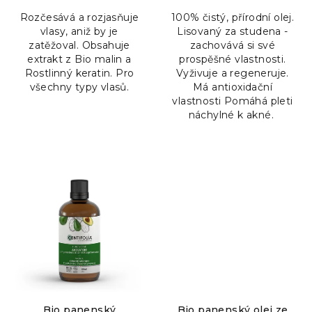
Rozčesává a rozjasňuje
100% čistý, přírodní olej.
vlasy, aniž by je
Lisovaný za studena -
zatěžoval. Obsahuje
zachovává si své
extrakt z Bio malin a
prospěšné vlastnosti.
Rostlinný keratin. Pro
Vyživuje a regeneruje.
všechny typy vlasů.
Má antioxidační
vlastnosti Pomáhá pleti
náchylné k akné.
Bio panenský
Bio panenský olej ze