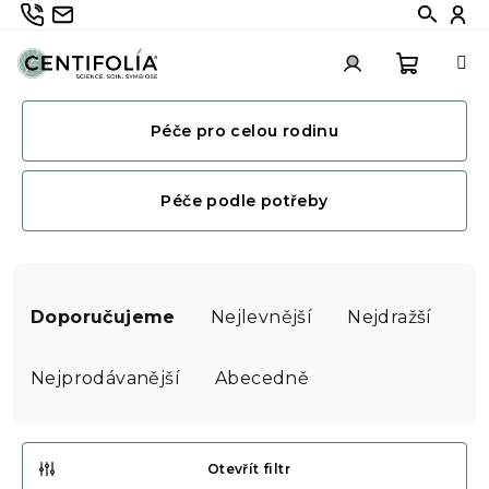
Přejít
735 336 882
info@centifolia.cz
Hledat
Při
na
obsah
Nákupn
Přihlášení
Péče pro celou rodinu
košík
Péče podle potřeby
Ř
a
Doporučujeme
Nejlevnější
Nejdražší
z
e
Nejprodávanější
Abecedně
n
í
p
Otevřít filtr