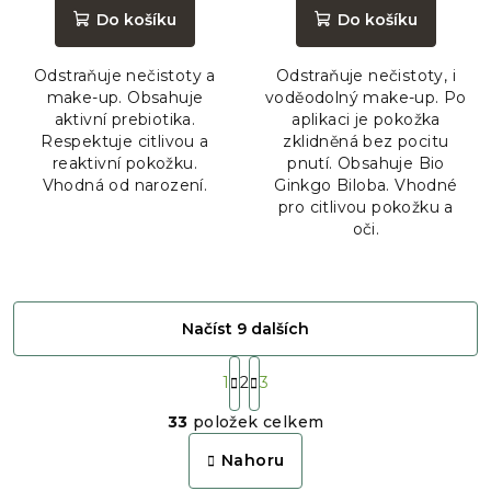
produktu
produktu
Do košíku
Do košíku
je
je
5,0
5,0
Odstraňuje nečistoty a
Odstraňuje nečistoty, i
z
z
make-up. Obsahuje
voděodolný make-up. Po
5
5
aktivní prebiotika.
aplikaci je pokožka
hvězdiček.
hvězdiček.
Respektuje citlivou a
zklidněná bez pocitu
reaktivní pokožku.
pnutí. Obsahuje Bio
Vhodná od narození.
Ginkgo Biloba. Vhodné
pro citlivou pokožku a
oči.
Načíst 9 dalších
S
t
1
2
3
O
r
33
položek celkem
á
v
n
l
Nahoru
k
á
o