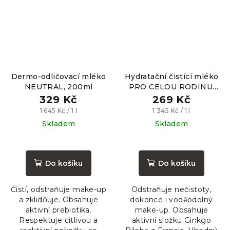
Dermo-odličovací mléko
Hydratační čistící mléko
NEUTRAL, 200ml
PRO CELOU RODINU,
200ml
329 Kč
269 Kč
Měrná
Měrná
1 645 Kč / 1 l
1 345 Kč / 1 l
cena:
cena:
Skladem
Skladem
Průměrné
Průměrné
hodnocení
hodnocení
produktu
produktu
Do košíku
Do košíku
je
je
5,0
5,0
Čistí, odstraňuje make-up
Odstraňuje nečistoty,
z
z
a zklidňuje. Obsahuje
dokonce i voděodolný
5
5
aktivní prebiotika.
make-up. Obsahuje
hvězdiček.
hvězdiček.
Respektuje citlivou a
aktivní složku Ginkgo