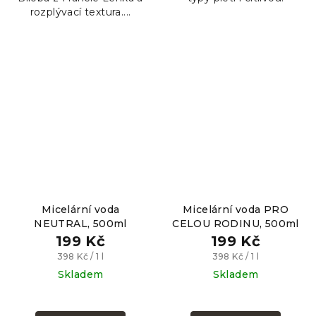
rozplývací textura....
Micelární voda
Micelární voda PRO
NEUTRAL, 500ml
CELOU RODINU, 500ml
199 Kč
199 Kč
Měrná
Měrná
398 Kč / 1 l
398 Kč / 1 l
cena:
cena:
Skladem
Skladem
Průměrné
Průměrné
hodnocení
hodnocení