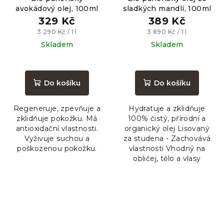
avokádový olej, 100ml
sladkých mandlí, 100ml
329 Kč
389 Kč
Měrná
Měrná
3 290 Kč / 1 l
3 890 Kč / 1 l
cena:
cena:
Skladem
Skladem
Průměrné
hodnocení
produktu
Do košíku
Do košíku
je
5,0
Regeneruje, zpevňuje a
Hydratuje a zklidňuje
z
zklidňuje pokožku. Má
100% čistý, přírodní a
5
antioxidační vlastnosti.
organický olej Lisovaný
hvězdiček.
Vyživuje suchou a
za studena - Zachovává
poškozenou pokožku.
vlastnosti Vhodný na
obličej, tělo a vlasy