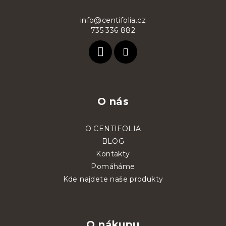
a
t
info@centifolia.cz
735 336 882
í
O nás
O CENTIFOLIA
BLOG
Kontakty
Pomáháme
Kde najdete naše produkty
O nákupu