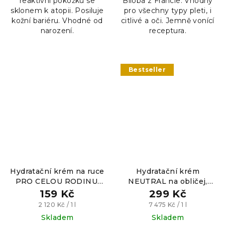
reaktivní pokožku se
Biloba z Francie. Vhodný
sklonem k atopii. Posiluje
pro všechny typy pleti, i
kožní bariéru. Vhodné od
citlivé a oči. Jemně vonící
narození.
receptura.
Bestseller
Hydratační krém na ruce
Hydratační krém
PRO CELOU RODINU,
NEUTRAL na obličej,
75ml
40ml
159 Kč
299 Kč
Měrná
Měrná
2 120 Kč / 1 l
7 475 Kč / 1 l
cena:
cena:
Skladem
Skladem