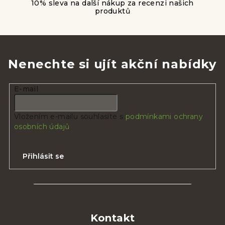
10% sleva na další nákup za recenzi našich
produktů
Nenechte si ujít akční nabídky
E-mail
Vložením e-mailu souhlasíte s
podmínkami ochrany
osobních údajů
Přihlásit se
Z
á
p
Kontakt