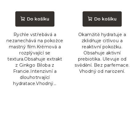
Průměrné
Průměrné
hodnocení
hodnocení
produktu
produktu
Do košíku
Do košíku
je
je
5,0
5,0
Rychle vstřebává a
Okamžitě hydratuje a
z
z
nezanechává na pokožce
zklidňuje citlivou a
5
5
mastný film.Krémová a
reaktivní pokožku.
hvězdiček.
hvězdiček.
rozplývající se
Obsahuje aktivní
textura.Obsahuje extrakt
prebiotika. Ulevuje od
z Ginkgo Biloba z
svědění. Bez parfemace.
Francie.Intenzivní a
Vhodný od narození.
dlouhotrvající
hydratace.Vhodný...