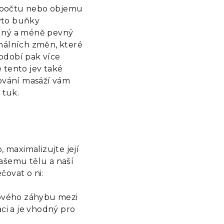
í počtu nebo objemu
yto buňky
elný a méně pevný
nálních změn, které
bdobí pak více
 tento jev také
ičování masáží vám
ý tuk.
 maximalizujte její
ašemu tělu a naší
ečovat o ni:
kového záhybu mezi
ci a je vhodný pro