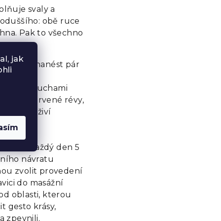
lňuje svaly a
dnoduššího: obě ruce
ehna. Pak to všechno
l, jak
 pokožku nanést pár
hli
kčující a
trpíte poruchami
rátu z červené révy,
těla a vyživí
asím
tikování každý den 5
lního návratu
ohou zvolit provedení
vici do masážní
d oblasti, kterou
t gesto krásy,
 zpevnili.