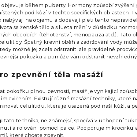
ně objevuje během puberty. Hormony způsobí zvýšen
těných pod kůží v těchto specifických oblastech. T
nabývají na objemu a dodávají pleti tento nepravid
ivota se ženské tělo a silueta mění v důsledku hormo
ných obdobích (těhotenství, menopauza atd.). Tato o
elulitidy. Špatný krevní oběh a zadržování vody může
ní tedy možné jej zcela odstranit, ale pravidelné procv
pevnější pokožku a pomůže vám odstranit nevzhledn
ro zpevnění těla masáží
at pokožku plnou pevnosti, masáž je vynikající způsob,
m cvičením. Existují různé masážní techniky, které n
minovat celulitidu, která je usazená pod naší kůží, a p
:
tato technika, nejznámější, spočívá v uchopení tu
dnutí a rolování pomocí palce. Podporuje mikrocirkula
tií, které chcete zpevnit.