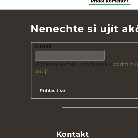
Přidat komentář
Nenechte si ujít ak
E-mail
Vložením e-mailu souhlasíte s
podmínka
údajů
Přihlásit se
Z
á
Kontakt
p