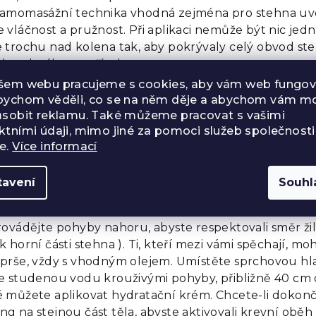
amomasážní technika vhodná zejména pro stehna uvo
 vláčnost a pružnost. Při aplikaci nemůže být nic je
e trochu nad kolena tak, aby pokrývaly celý obvod st
ud nedosáhnete třísel.
šem webu pracujeme s cookies, aby vám web fungova
ete pomoci ošetřením těla. Než začnete, můžete si na
bychom věděli, co se na něm děje a abychom vám mo
olejového macerátu. Tento olej je známý pro své změ
ůsobit reklamu. Také můžeme pracovat s vašimi
nosti a podporuje redukci pomerančové kůže. Pokud 
ktními údaji, mimo jiné za pomoci služeb společnosti
ete si vlastní masáž provádět několika kapkami mace
e.
Více informací
uje pocit těžkých nohou. Použití oleje usnadní masáž 
ní můžete použít i tělový krém.
tavení
Souhl
masáž na vašem těle co nejúčinnější, zvažte její prak
provádějte pohyby nahoru, abyste respektovali směr ži
k horní části stehna ). Ti, kteří mezi vámi spěchají, m
sprše, vždy s vhodným olejem. Umístěte sprchovou hla
te studenou vodu krouživými pohyby, přibližně 40 cm o
é můžete aplikovat hydratační krém. Chcete-li dokonči
g na stejnou část těla, abyste aktivovali krevní oběh a