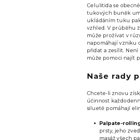
Celulitida se obec
tukových buněk umís
ukládáním tuku pak 
vzhled. V průběhu ž
může prožívat v růz
napomáhají vzniku c
přidat a zesílit. Ne
může pomoci najít 
Naše rady p
Chcete-li znovu získ
účinnost každodenní
siluetě pomáhají eli
Palpate-rolling
prsty, jeho zve
masáž všech par