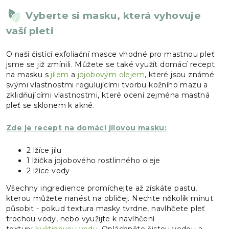
Vyberte si masku, která vyhovuje
vaší pleti
O naší čistící exfoliační masce vhodné pro mastnou pleť
jsme se již zmínili. Můžete se také využít domácí recept
na masku s
jílem
a
jojobovým olejem
, které jsou známé
svými vlastnostmi regulujícími tvorbu kožního mazu a
zklidňujícími vlastnostmi, které ocení zejména mastná
pleť se sklonem k akné.
Zde je recept na domácí jílovou masku:
2 lžíce jílu
1 lžička jojobového rostlinného oleje
2 lžíce vody
Všechny ingredience promíchejte až získáte pastu,
kterou můžete nanést na obličej. Nechte několik minut
působit - pokud textura masky tvrdne, navlhčete pleť
trochou vody, nebo využijte k navlhčení
textury
květinovou vodu
. Opláchněte čistou vodou a