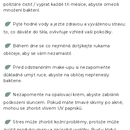
polštáře čistit / vyprat každé tři měsíce, abyste omezili
množení bakterií.
Pijte hodně vody a jezte zdravou a vyváženou stravu;
to, co dáváte do těla, ovlivňuje vzhled vaší pokožky.
Během dne se co nejméně dotýkejte rukama
obličeje, aby se vám nezamastil.
Před odstraněním make-upu si nezapomeňte
důkladně umýt ruce, abyste na obličej nepřenesly
bakterie.
Nezapomeňte na opalovací krém, abyste zabránili
poškození sluncem. Pokud máte tmavé skvrny po akné,
mohou se zhoršit vlivem UV paprsků.
Stres může zhoršit kožní problémy, protože může
zvýšit produkci mazu a způsobit vyrážky. Buď v klidu!