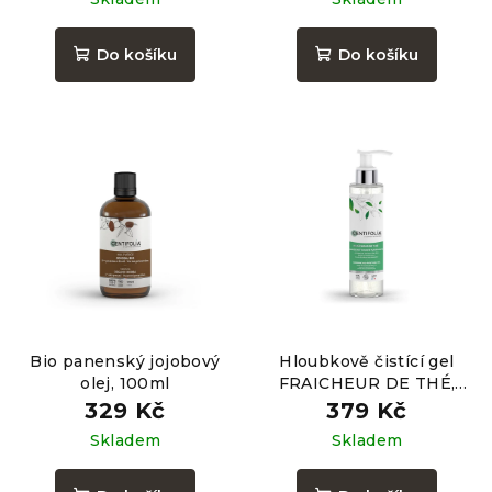
Do košíku
Do košíku
Bio panenský jojobový
Hloubkově čistící gel
olej, 100ml
FRAICHEUR DE THÉ,
145ml
329 Kč
379 Kč
Skladem
Skladem