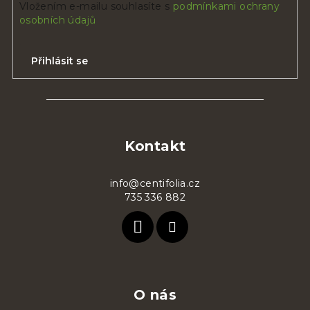
Vložením e-mailu souhlasíte s
podmínkami ochrany
osobních údajů
Přihlásit se
Z
á
p
Kontakt
a
t
info@centifolia.cz
735 336 882
í
O nás