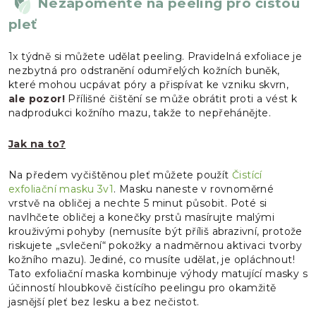
Nezapomeňte na peeling pro čistou
pleť
1x týdně si můžete udělat peeling. Pravidelná exfoliace je
nezbytná pro odstranění odumřelých kožních buněk,
které mohou ucpávat póry a přispívat ke vzniku skvrn,
ale pozor!
Přílišné čištění se může obrátit proti a vést k
nadprodukci kožního mazu, takže to nepřehánějte.
Jak na to?
Na předem vyčištěnou pleť můžete použít
Čistící
exfoliační masku 3v1
. Masku naneste v rovnoměrné
vrstvě na obličej a nechte 5 minut působit. Poté si
navlhčete obličej a konečky prstů masírujte malými
krouživými pohyby (nemusíte být příliš abrazivní, protože
riskujete „svlečení“ pokožky a nadměrnou aktivaci tvorby
kožního mazu). Jediné, co musíte udělat, je opláchnout!
Tato exfoliační maska ​​kombinuje výhody matující masky s
účinností hloubkově čistícího peelingu pro okamžitě
jasnější pleť bez lesku a bez nečistot.