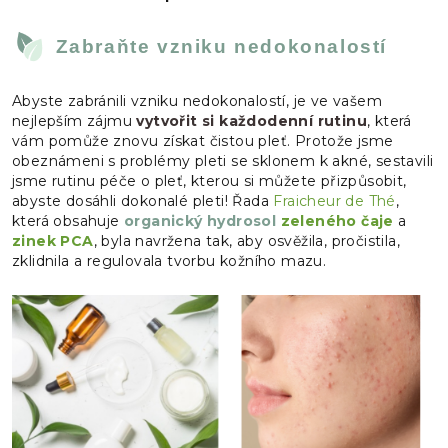
Zabraňte vzniku nedokonalostí
Abyste zabránili vzniku nedokonalostí, je ve vašem
nejlepším zájmu
vytvořit si každodenní rutinu
, která
vám pomůže znovu získat čistou pleť. Protože jsme
obeznámeni s problémy pleti se sklonem k akné, sestavili
jsme rutinu péče o pleť, kterou si můžete přizpůsobit,
abyste dosáhli dokonalé pleti! Řada
Fraicheur de Thé
,
která obsahuje
organický hydrosol
zeleného čaje
a
zinek PCA
, byla navržena tak, aby osvěžila, pročistila,
zklidnila a regulovala tvorbu kožního mazu.