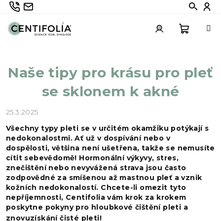
Přejít
735 336 882
info@centifolia.cz
Hledat
Při
na
obsah
Nákupn
Přihlášení
Naše tipy pro krásu pro pleť
košík
se sklonem k akné
25.3.2025
Všechny typy pleti se v určitém okamžiku potýkají s
nedokonalostmi. Ať už v dospívání nebo v
dospělosti, většina není ušetřena, takže se nemusíte
cítit sebevědomě! Hormonální výkyvy, stres,
znečištění nebo nevyvážená strava jsou často
zodpovědné za smíšenou až mastnou pleť a vznik
kožních nedokonalostí. Chcete-li omezit tyto
nepříjemnosti, Centifolia vám krok za krokem
poskytne pokyny pro hloubkové čištění pleti a
znovuzískání čisté pleti!