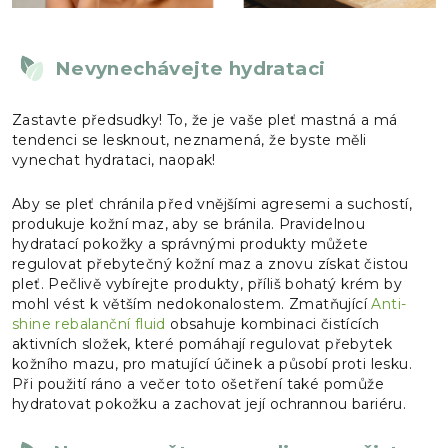
Nevynechávejte hydrataci
Zastavte předsudky! To, že je vaše pleť mastná a má
tendenci se lesknout, neznamená, že byste měli
vynechat hydrataci, naopak!
Aby se pleť chránila před vnějšími agresemi a suchostí,
produkuje kožní maz, aby se bránila. Pravidelnou
hydratací pokožky a správnými produkty můžete
regulovat přebytečný kožní maz a znovu získat čistou
pleť.
Pečlivě vybírejte produkty, příliš bohatý krém by
mohl vést k větším nedokonalostem. Zmatňující
Anti-
shine rebalanční fluid
obsahuje kombinaci čistících
aktivních složek, které pomáhají regulovat přebytek
kožního mazu, pro matující účinek a působí proti lesku.
Při použití ráno a večer toto ošetření také pomůže
hydratovat pokožku a zachovat její ochrannou bariéru.