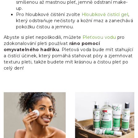
smíšenou až mastnou pleť, jemně odstraní make-
up.
Pro hloubkové čištění zvolte
Hloubkově čistící gel
,
který odstraňuje nečistoty a kožní maz a zanechává
pokožku čistou a jemnou.
Abyste si pleť nepoškodili, můžete
Pleťovou
vodu
pro
zdokonalování pleti
používat
ráno pomocí
omyvatelného hadříku
. Pleťová voda bude mít stahující
a čistící účinek, který pomáhá stahovat póry a zjemňovat
texturu pleti, takže budete mít krásnou a čistou pleť po
celý den!