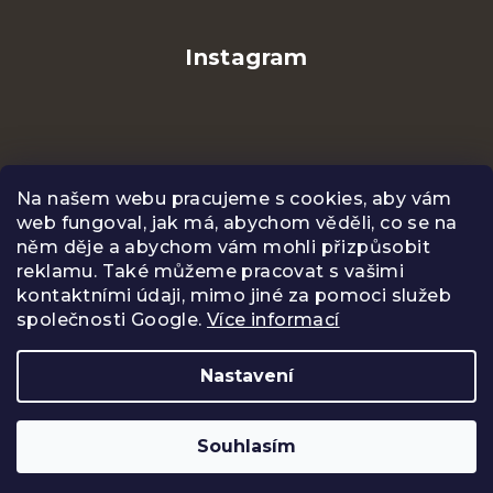
Instagram
Na našem webu pracujeme s cookies, aby vám
web fungoval, jak má, abychom věděli, co se na
něm děje a abychom vám mohli přizpůsobit
reklamu. Také můžeme pracovat s vašimi
kontaktními údaji, mimo jiné za pomoci služeb
společnosti Google.
Více informací
Sledovat na Instagramu
Nastavení
Copyright 2026
CENTIFOLIA
. Všechna práva
vyhrazena.
Upravit nastavení cookies
Souhlasím
Vytvořil Shoptet