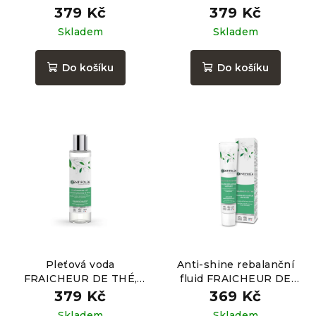
3v1, 100ml
500ml
379 Kč
379 Kč
Skladem
Skladem
Do košíku
Do košíku
Pleťová voda
Anti-shine rebalanční
FRAICHEUR DE THÉ,
fluid FRAICHEUR DE
150ml
THÉ, 40ml
379 Kč
369 Kč
Skladem
Skladem