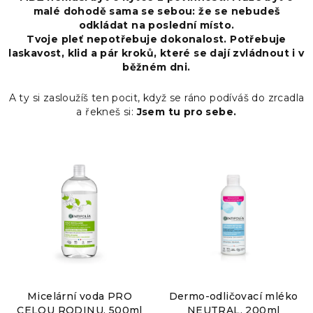
malé dohodě sama se sebou: že se nebudeš
odkládat na poslední místo.
Tvoje pleť nepotřebuje dokonalost. Potřebuje
laskavost, klid a pár kroků, které se dají zvládnout i v
běžném dni.
A ty si zasloužíš ten pocit, když se ráno podíváš do zrcadla
a řekneš si:
Jsem tu pro sebe.
Micelární voda PRO
Dermo-odličovací mléko
CELOU RODINU, 500ml
NEUTRAL, 200ml