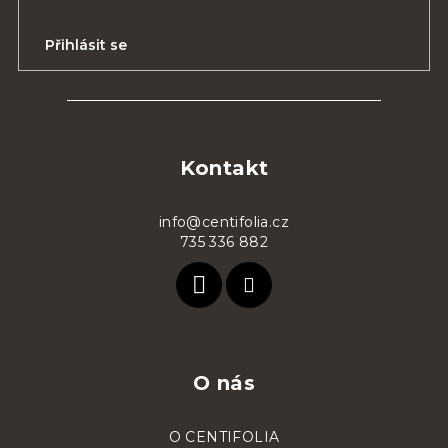
Přihlásit se
Z
á
p
Kontakt
a
t
info@centifolia.cz
735 336 882
í
O nás
O CENTIFOLIA