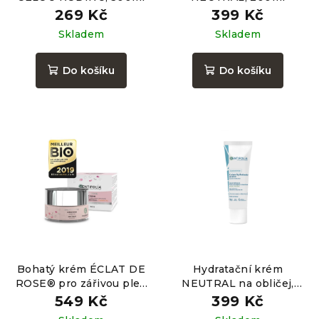
269 Kč
399 Kč
Skladem
Skladem
Do košíku
Do košíku
Bohatý krém ÉCLAT DE
Hydratační krém
ROSE® pro zářivou pleť,
NEUTRAL na obličej,
50ml
40ml
549 Kč
399 Kč