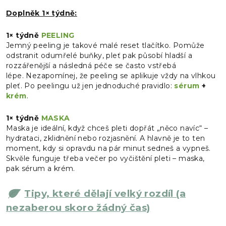
Doplněk 1× týdně:
1× týdně
PEELING
Jemný peeling je takové malé reset tlačítko. Pomůže
odstranit odumřelé buňky, pleť pak působí hladší a
rozzářenější a následná péče se často vstřebá
lépe. Nezapomínej, že peeling se aplikuje vždy na vlhkou
pleť. Po peelingu už jen jednoduché pravidlo:
sérum
+
krém
.
1× týdně
MASKA
Maska je ideální, když chceš pleti dopřát „něco navíc“ –
hydrataci, zklidnění nebo rozjasnění. A hlavně je to ten
moment, kdy si opravdu na pár minut sedneš a vypneš.
Skvěle funguje třeba večer po vyčištění pleti – maska,
pak sérum a krém.
Tipy, které dělají velký rozdíl (a
nezaberou skoro žádný čas)