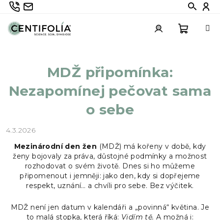
Přejít
735 336 882
info@centifolia.cz
Hledat
Při
na
obsah
Nákupn
Přihlášení
MDŽ připomínka:
košík
Nezapomínej pečovat sama
o sebe
4.3.2026
Mezinárodní den žen
(MDŽ) má kořeny v době, kdy
ženy bojovaly za práva, důstojné podmínky a možnost
rozhodovat o svém životě. Dnes si ho můžeme
připomenout i jemněji: jako den, kdy si dopřejeme
respekt, uznání… a chvíli pro sebe. Bez výčitek.
MDŽ není jen datum v kalendáři a „povinná“ květina. Je
to malá stopka, která říká:
Vidím tě.
A možná i: