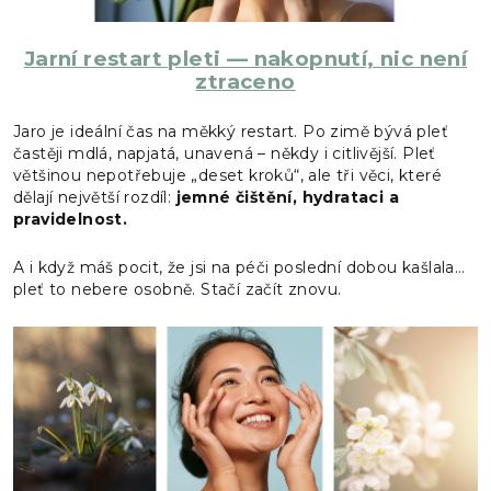
Jarní restart pleti — nakopnutí, nic není
ztraceno
Jaro je ideální čas na měkký restart. Po zimě bývá pleť
častěji mdlá, napjatá, unavená – někdy i citlivější. Pleť
většinou nepotřebuje „deset kroků“, ale tři věci, které
dělají největší rozdíl:
jemné čištění, hydrataci a
pravidelnost.
A i když máš pocit, že jsi na péči poslední dobou kašlala…
pleť to nebere osobně. Stačí začít znovu.