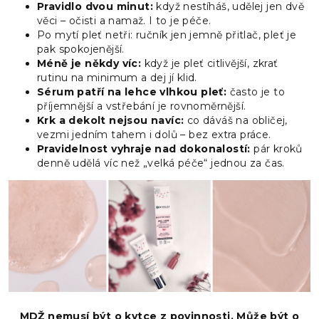
Pravidlo dvou minut:
když nestíháš, udělej jen dvě
věci – očisti a namaž. I to je péče.
Po mytí pleť netři: ručník jen jemně přitlač, pleť je
pak spokojenější.
Méně je někdy víc:
když je pleť citlivější, zkrať
rutinu na minimum a dej jí klid.
Sérum patří na lehce vlhkou pleť:
často je to
příjemnější a vstřebání je rovnoměrnější.
Krk a dekolt nejsou navíc:
co dáváš na obličej,
vezmi jedním tahem i dolů – bez extra práce.
Pravidelnost vyhraje nad dokonalostí:
pár kroků
denně udělá víc než „velká péče“ jednou za čas.
MDŽ nemusí být o kytce z povinnosti. Může být o