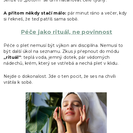
A přitom někdy stačí málo:
pár minut ráno a večer, kdy
si řekneš, že teď patříš sama sobě.
Péče jako rituál, ne povinnost
Péče o pleť nemusí být výkon ani disciplína. Nemusí to
být další úkol na seznamu. Zkus ji přepnout do módu
„rituál“
: teplá voda, jemný dotek, pár vědomých
nádechů, krém, který se vstřebá a nechá pleť v klidu.
Nejde o dokonalost. Jde o ten pocit, že ses na chvíli
vrátila k sobě.