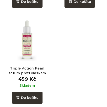
Do košíku
Do košíku
Triple Action Pearl
sérum proti vráskám
LYS ACTIVE®, 30 ml
459 Kč
Skladem
Do košíku