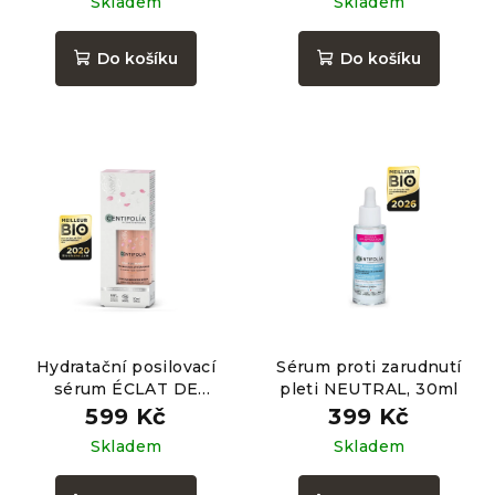
Skladem
Skladem
Do košíku
Do košíku
Hydratační posilovací
Sérum proti zarudnutí
sérum ÉCLAT DE
pleti NEUTRAL, 30ml
ROSE®, 30ml
599 Kč
399 Kč
Skladem
Skladem