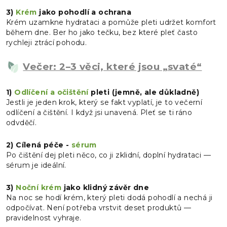
3)
Krém
jako pohodlí a ochrana
Krém uzamkne hydrataci a pomůže pleti udržet komfort
během dne. Ber ho jako tečku, bez které pleť často
rychleji ztrácí pohodu.
Večer: 2–3 věci, které jsou „svaté“
1)
Odlíčení a očištění
pleti (jemně, ale důkladně)
Jestli je jeden krok, který se fakt vyplatí, je to večerní
odlíčení a čištění. I když jsi unavená. Pleť se ti ráno
odvděčí.
2)
Cílená péče -
sérum
Po čištění dej pleti něco, co ji zklidní, doplní hydrataci —
sérum je ideální.
3)
Noční krém
jako klidný závěr dne
Na noc se hodí krém, který pleti dodá pohodlí a nechá ji
odpočívat. Není potřeba vrstvit deset produktů —
pravidelnost vyhraje.