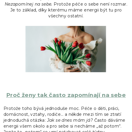
Nezapomínej na sebe.
Protože péče o sebe není rozmar.
Je to základ, díky kterému máme energii být tu pro
všechny ostatní.
Proč ženy tak často zapomínají na sebe
Protože toho bývá jednoduše moc. Péče o děti, práci,
domácnost, vztahy, rodiče… a někde mezi tím se ztratí
jednoduchá otázka:
Jak se dnes mám já?
Často dáváme
energii všem okolo a pro sebe si necháme „až potom“.
Jenže to „potom“ se umí natahovat celé týdny.