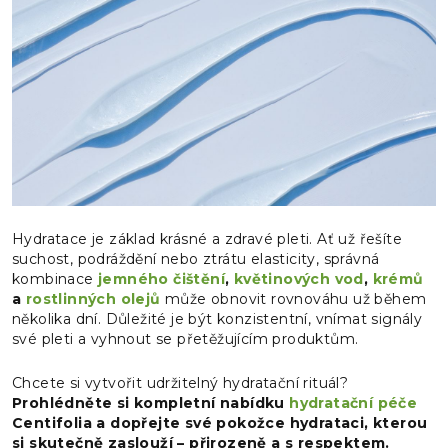
Hydratace je základ krásné a zdravé pleti. Ať už řešíte
suchost, podráždění nebo ztrátu elasticity, správná
kombinace
jemného čištění
,
květinových vod
,
krémů
a
rostlinných olejů
může obnovit rovnováhu už během
několika dní. Důležité je být konzistentní, vnímat signály
své pleti a vyhnout se přetěžujícím produktům.
Chcete si vytvořit udržitelný hydratační rituál?
Prohlédněte si kompletní nabídku
hydratační péče
Centifolia a dopřejte své pokožce hydrataci, kterou
si skutečně zaslouží – přirozeně a s respektem.