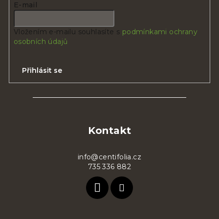
E-mail
Vložením e-mailu souhlasíte s
podmínkami ochrany
osobních údajů
Přihlásit se
Z
á
p
Kontakt
a
t
info@centifolia.cz
735 336 882
í