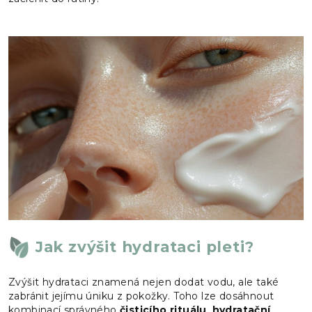
Jak zvýšit hydrataci pleti?
Zvýšit hydrataci znamená nejen dodat vodu, ale také
zabránit jejímu úniku z pokožky. Toho lze dosáhnout
kombinací správného
čisticího rituálu
,
hydratační