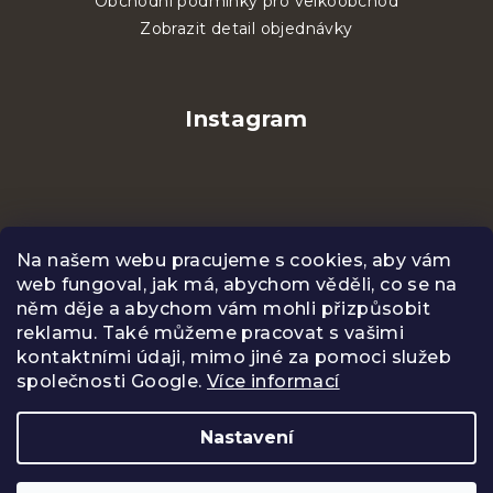
Obchodní podmínky pro velkoobchod
Zobrazit detail objednávky
Instagram
Na našem webu pracujeme s cookies, aby vám
web fungoval, jak má, abychom věděli, co se na
něm děje a abychom vám mohli přizpůsobit
reklamu. Také můžeme pracovat s vašimi
kontaktními údaji, mimo jiné za pomoci služeb
společnosti Google.
Více informací
Sledovat na Instagramu
Nastavení
Copyright 2026
CENTIFOLIA
. Všechna práva
vyhrazena.
Upravit nastavení cookies