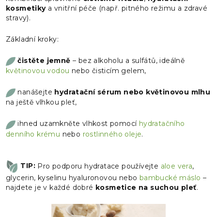
kosmetiky
a vnitřní péče (např. pitného režimu a zdravé
stravy).
Základní kroky:
čistěte jemně
– bez alkoholu a sulfátů, ideálně
květinovou vodou
nebo čisticím gelem,
nanášejte
hydratační sérum nebo květinovou mlhu
na ještě vlhkou pleť,
ihned uzamkněte vlhkost pomocí
hydratačního
denního krému
nebo
rostlinného oleje
.
TIP:
Pro podporu hydratace používejte
aloe vera
,
glycerin, kyselinu hyaluronovou nebo
bambucké máslo
–
najdete je v každé dobré
kosmetice na suchou pleť
.