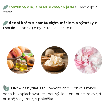
rostlinný olej z meruňkových jade
r
– vyživuje a
chrání,
denní krém s bambuckým máslem a výtažky z
rostlin
– obnovuje hydrataci a elasticitu.
TIP:
Pleť hydratujte i během dne – lehkou mlhou
nebo bezoplachovou esencí. Výsledkem bude zdravější,
pružnější a jemnější pokožka.