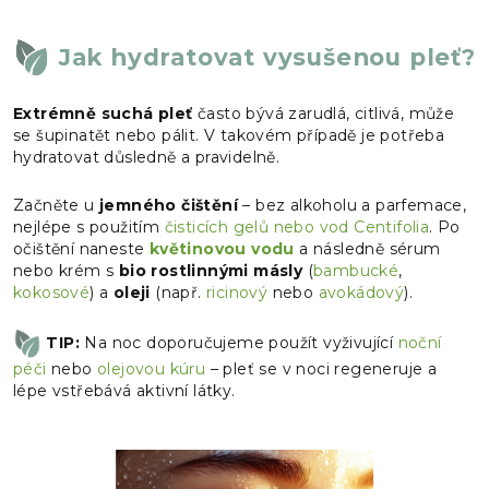
Jak hydratovat vysušenou pleť?
Extrémně suchá pleť
často bývá zarudlá, citlivá, může
se šupinatět nebo pálit. V takovém případě je potřeba
hydratovat důsledně a pravidelně.
Začněte u
jemného čištění
– bez alkoholu a parfemace,
nejlépe s použitím
čisticích gelů nebo vod Centifolia
. Po
očištění naneste
květinovou vodu
a následně sérum
nebo krém s
bio rostlinnými másly
(
bambucké
,
kokosové
) a
oleji
(např.
ricinový
nebo
avokádový
).
TIP:
Na noc doporučujeme použít vyživující
noční
péči
nebo
olejovou kúru
– pleť se v noci regeneruje a
lépe vstřebává aktivní látky.