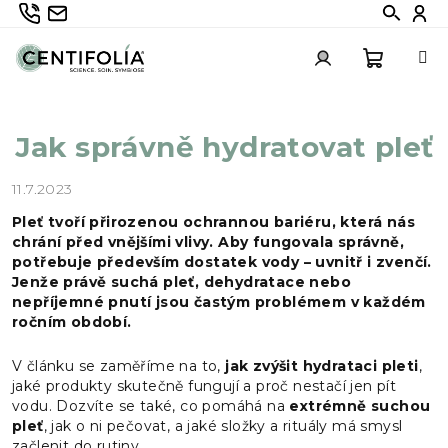
Přejít
735 336 882
info@centifolia.cz
Hledat
Při
na
obsah
Nákupn
Přihlášení
Jak správně hydratovat pleť
košík
11.7.2023
Pleť tvoří přirozenou ochrannou bariéru, která nás
chrání před vnějšími vlivy. Aby fungovala správně,
potřebuje především dostatek vody – uvnitř i zvenčí.
Jenže právě suchá pleť, dehydratace nebo
nepříjemné pnutí jsou častým problémem v každém
ročním období.
V článku se zaměříme na to,
jak zvýšit hydrataci pleti
,
jaké produkty skutečně fungují a proč nestačí jen pít
vodu. Dozvíte se také, co pomáhá na
extrémně suchou
pleť
, jak o ni pečovat, a jaké složky a rituály má smysl
začlenit do rutiny.