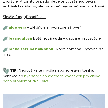
zhoršuje. V tomto případě hledejte vyváženou péči s
antibakteriálními, ale zároveň hydratačními složkami
.
Skvěle fungují například:
aloe vera
– zklidňuje a hydratuje zároveň,
levandulová
květinová voda
– čistí, ale nevysušuje,
lehká séra bez alkoholu
, která pomáhají vyrovnávat
maz.
TIP:
Nepoužívejte mýdla nebo agresivní tonika.
Sáhněte po
hydratačních krémech vhodných pro citlivou
nebo problematickou pleť
.