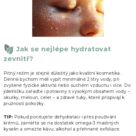
Jak se nejlépe hydratovat
zevnitř?
Pitný režim je stejně důležitý jako kvalitní kosmetika.
Denně bychom měli vypít minimálně 2 litry vody, při
zvýšené fyzické aktivitě nebo suchém vzduchu i více. Do
jídelníčku zařaďte i potraviny s vysokým obsahem vody –
okurky, meloun, celer – a zdravé tuky, které přispívají k
pružnosti pokožky.
TIP:
Pokud pociťujete dehydrataci i přes používání
krémů, zaměřte se na dostatek omega-3 mastných
kyselin a omezte kávu, alkohol a přehnané exfoliace.