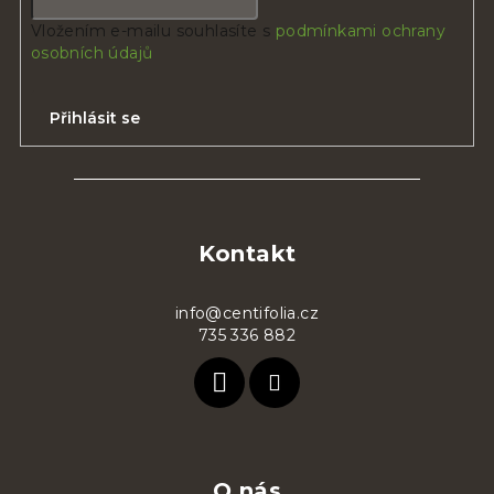
Vložením e-mailu souhlasíte s
podmínkami ochrany
osobních údajů
Přihlásit se
Z
á
p
Kontakt
a
t
info@centifolia.cz
735 336 882
í
O nás