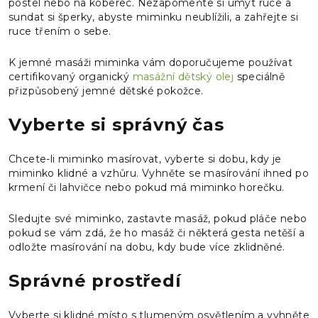
postel nebo na koberec. Nezapomeňte si umýt ruce a
sundat si šperky, abyste miminku neublížili, a zahřejte si
ruce třením o sebe.
K jemné masáži miminka vám doporučujeme používat
certifikovaný organický
masážní dětský olej
speciálně
přizpůsobený jemné dětské pokožce.
Vyberte si správný čas
Chcete-li miminko masírovat, vyberte si dobu, kdy je
miminko klidné a vzhůru.
Vyhněte se masírování ihned po
krmení či lahvičce nebo pokud má miminko horečku.
Sledujte své miminko, zastavte masáž, pokud pláče nebo
pokud se vám zdá, že ho masáž či některá gesta netěší a
odložte masírování na dobu, kdy bude více zklidněné.
Správné prostředí
Vyberte si klidné místo s tlumeným osvětlením a vyhněte