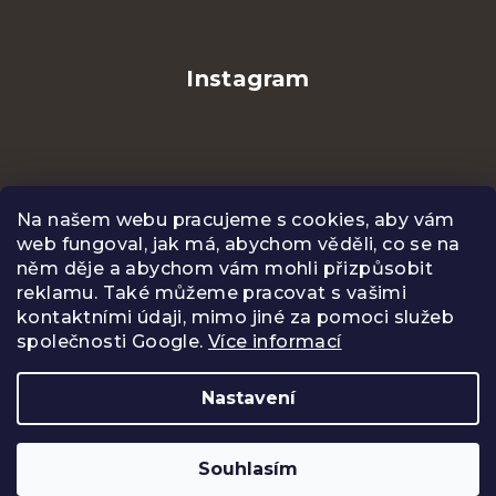
Instagram
Na našem webu pracujeme s cookies, aby vám
web fungoval, jak má, abychom věděli, co se na
něm děje a abychom vám mohli přizpůsobit
reklamu. Také můžeme pracovat s vašimi
kontaktními údaji, mimo jiné za pomoci služeb
společnosti Google.
Více informací
Sledovat na Instagramu
Nastavení
Copyright 2026
CENTIFOLIA
. Všechna práva
vyhrazena.
Upravit nastavení cookies
Souhlasím
Vytvořil Shoptet