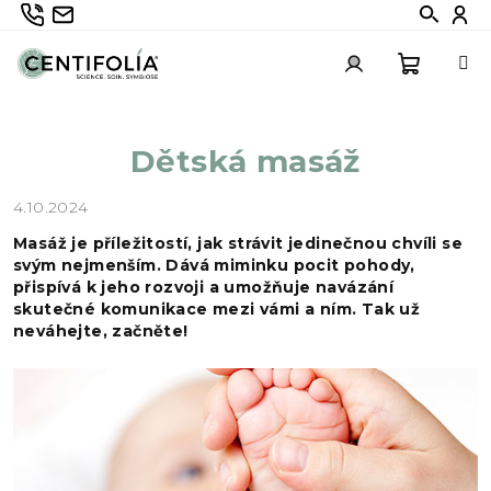
Přejít
735 336 882
info@centifolia.cz
Hledat
Při
na
obsah
Nákupn
Přihlášení
Dětská masáž
košík
4.10.2024
Masáž je příležitostí, jak strávit jedinečnou chvíli se
svým nejmenším. Dává miminku pocit pohody,
přispívá k jeho rozvoji a umožňuje navázání
skutečné komunikace mezi vámi a ním. Tak už
neváhejte, začněte!