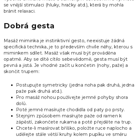
se vnější stimulaci (hluky, hračky atd.), která by mohla
bránit relaxaci.
Dobrá gesta
Masáž miminka je instinktivní gesto, neexistuje žádná
specifická technika, je to především chvíle něhy, kterou s
miminkem sdílet. Masáž však musí být prováděna
opatrně. Aby se dítě cítilo sebevědomě, gesta musí být
pevná a jistá. Je vhodné začít u končetin (nohy, paže) a
skončit trupem:
Postupujte symetricky (jedna noha pak druhá, jedna
paže pak druhá atd.).
Pro masáž nohou používejte jemné pohyby shora
dolů.
Poté jemně masírujte chodidla od paty po prsty.
Stejným způsobem masírujte paže od ramen k
zápěstí, zakončete rukama a poté přejděte na trup.
Chcete-li masírovat bříško, položte ruce naplocho a
udělejte stále větší kruhy kolem pupíku ve směru