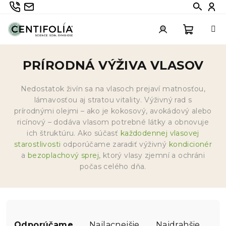
Prejsť
735 336 882
info@centifolia.cz
Hledat
Při
na
obsah
Nákup
Prihlásenie
PRÍRODNÁ VÝŽIVA VLASOV
košík
Nedostatok živín sa na vlasoch prejaví matnosťou,
lámavosťou aj stratou vitality. Výživný rad s
prírodnými olejmi – ako je kokosový, avokádový alebo
ricínový – dodáva vlasom potrebné látky a obnovuje
ich štruktúru. Ako súčasť
každodennej vlasovej
starostlivosti
odporúčame zaradiť výživný
kondicionér
a
bezoplachový sprej
, ktorý vlasy zjemní a ochráni
počas celého dňa.
R
a
Odporúčame
Najlacnejšie
Najdrahšie