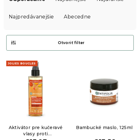
d
e
Najpredávanejšie
Abecedne
n
i
e
Otvoriť filter
p
V
r
JOLIES BOUCLES
ý
o
p
d
i
u
s
k
p
t
r
o
o
v
Aktivátor pre kučeravé
Bambucké maslo, 125ml
d
vlasy proti
u