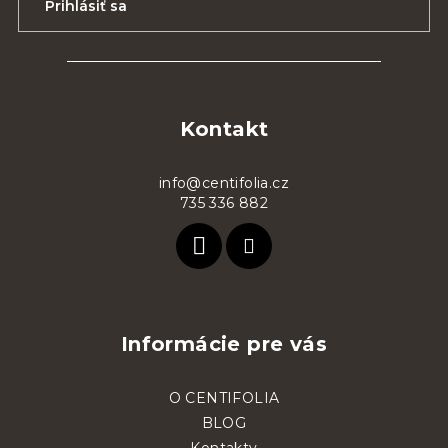
Prihlásiť sa
Z
á
p
Kontakt
ä
t
info@centifolia.cz
735 336 882
i
e
Informácie pre vás
O CENTIFOLIA
BLOG
Kontakty