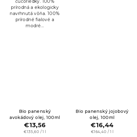
čučoriedky. 100%
prírodná a ekologicky
navrhnutá vôňa. 100%
prírodné fialové a
modré...
Bio panenský
Bio panenský jojobový
avokádový olej, 100ml
olej, 100ml
€13,56
€16,44
Jednotková
Jednotková
€135,60 / 1 l
€164,40 / 1 l