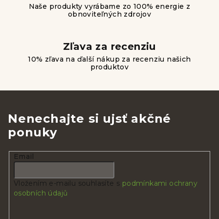
s
Naše produkty vyrábame zo 100% energie z
u
obnoviteľných zdrojov
Zľava za recenziu
10% zľava na ďalší nákup za recenziu našich
produktov
Nenechajte si ujsť akčné
ponuky
Email
Vložením e-mailu souhlasíte s
podmínkami ochrany
osobních údajů