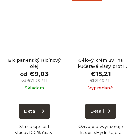
Bio panenský Ricínový
Gélový krém 2v1 na
olej
kučeravé vlasy proti
krepovateniu, 150 ml
€9,03
€15,21
od
Jednotková
Jednotková
od €71,90 / 1 l
€101,40 / 1 l
cena:
cena:
Skladom
Vypredané
Priemerné
Priemerné
hodnotenie
hodnotenie
produktu
produktu
Detail
Detail
je
je
5,0
4,8
Stimuluje rast
Oživuje a zvýrazňuje
z
z
vlasov100% čistý,
kadere.Hydratuje a
5
5