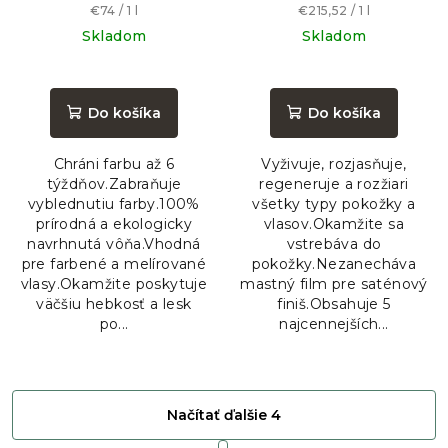
Jednotková
Jednotková
€74 / 1 l
€215,52 / 1 l
cena:
cena:
Skladom
Skladom
Priemerné
Priemerné
hodnotenie
hodnotenie
produktu
produktu
Do košíka
Do košíka
je
je
5,0
5,0
Chráni farbu až 6
Vyživuje, rozjasňuje,
z
z
týždňov.Zabraňuje
regeneruje a rozžiari
5
5
vyblednutiu farby.100%
všetky typy pokožky a
hviezdičiek.
hviezdičiek.
prírodná a ekologicky
vlasov.Okamžite sa
navrhnutá vôňa.Vhodná
vstrebáva do
pre farbené a melírované
pokožky.Nezanecháva
vlasy.Okamžite poskytuje
mastný film pre saténový
väčšiu hebkosť a lesk
finiš.Obsahuje 5
po...
najcennejších...
Načítať ďalšie 4