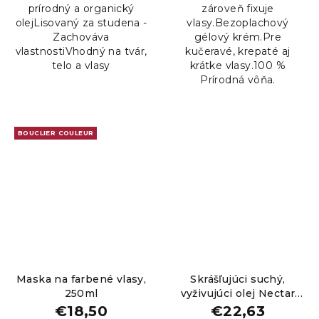
prírodný a organický
zároveň fixuje
hviezdičiek.
hviezdičiek.
olejLisovaný za studena -
vlasy.Bezoplachový
Zachováva
gélový krém.Pre
vlastnostiVhodný na tvár,
kučeravé, krepaté aj
telo a vlasy
krátke vlasy.100 %
Prírodná vôňa.
BOUCLIER COULEUR
Maska na farbené vlasy,
Skrášľujúci suchý,
250ml
vyživujúci olej Nectar
Doré, 100ml
€18,50
€22,63