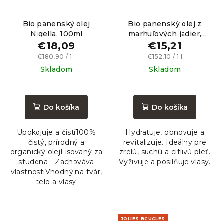
Bio panenský olej
Bio panenský olej z
Nigella, 100ml
marhuľových jadier,
100ml
€18,09
€15,21
Jednotková
Jednotková
€180,90 / 1 l
€152,10 / 1 l
cena:
cena:
Skladom
Skladom
Do košíka
Do košíka
Upokojuje a čistí100%
Hydratuje, obnovuje a
čistý, prírodný a
revitalizuje. Ideálny pre
organický olejLisovaný za
zrelú, suchú a citlivú pleť.
studena - Zachováva
Vyživuje a posilňuje vlasy.
vlastnostiVhodný na tvár,
telo a vlasy
JOLIES BOUCLES