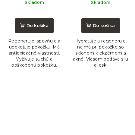
cena:
cena:
Skladom
Skladom
Priemerné
Priemerné
hodnotenie
hodnotenie
produktu
produktu
Do košíka
Do košíka
je
je
5,0
5,0
Regeneruje, spevňuje a
Hydratuje a regeneruje,
z
z
upokojuje pokožku. Má
najmä pri pokožke so
5
5
antioxidačné vlastnosti.
sklonom k ekzémom a
hviezdičiek.
hviezdičiek.
Vyživuje suchú a
akné. Vlasom dodáva silu
poškodenú pokožku.
a lesk.