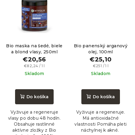
Bio maska ​​na šedé, biele
Bio panenský arganový
a blond vlasy, 250ml
olej, 100ml
€20,56
€25,10
Jednotková
Jednotková
€82,24 / 1 l
€251 / 1 l
cena:
cena:
Skladom
Skladom
Priemerné
hodnotenie
produktu
Do košíka
Do košíka
je
4,3
Vyživuje a regeneruje
Vyživuje a regeneruje.
z
vlasy po dobu 48 hodín.
Má antioxidačné
5
Obsahuje rastlinné
vlastnosti Pomáha pleti
hviezdičiek.
aktívne zložky z Bio
náchylnej k akné.