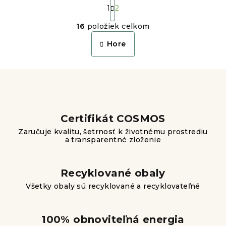
S
t
1
2
O
r
16
položiek celkom
á
v
n
l
Hore
k
á
o
d
v
a
a
n
c
i
i
e
e
Certifikát COSMOS
p
Zaručuje kvalitu, šetrnosť k životnému prostrediu
r
a transparentné zloženie
v
k
y
Recyklované obaly
v
Všetky obaly sú recyklované a recyklovateľné
ý
p
i
100% obnoviteľná energia