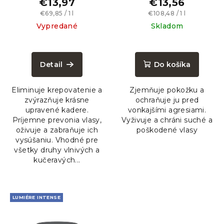
krepovateniu, 200ml
€13,97
€13,56
k
Jednotková
Jednotková
€69,85 / 1 l
€108,48 / 1 l
t
cena:
cena:
Vypredané
Skladom
o
Priemerné
v
hodnotenie
produktu
Detail
Do košíka
je
5,0
Eliminuje krepovatenie a
Zjemňuje pokožku a
z
zvýrazňuje krásne
ochraňuje ju pred
5
upravené kadere.
vonkajšími agresiami.
hviezdičiek.
Príjemne prevonia vlasy,
Vyživuje a chráni suché a
oživuje a zabraňuje ich
poškodené vlasy
vysúšaniu. Vhodné pre
všetky druhy vlnivých a
kučeravých...
LUMIÉRE INTENSE