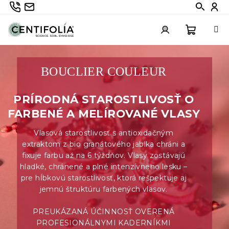
Prejsť
735 336 882
info@centifolia.cz
Hledat
Při
na
obsah
Nákup
Prihlásenie
BOUCLIER COULEUR
košík
PRÍRODNÁ STAROSTLIVOSŤ O
FARBENÉ A MELÍROVANÉ VLASY
Vlasová starostlivosť s antioxidačným
extraktom z bio granátového jablka chráni a
fixuje farbu až na 6 týždňov. Vlasy zostávajú
hladké, chránené a plné intenzívneho lesku –
pre hĺbkovú starostlivosť, ktorá rešpektuje aj
jemnú štruktúru farbených vlasov.
PREUKÁZANÁ ÚČINNOSŤ OVERENÁ
PROFESIONÁLNYMI KADERNÍKMI