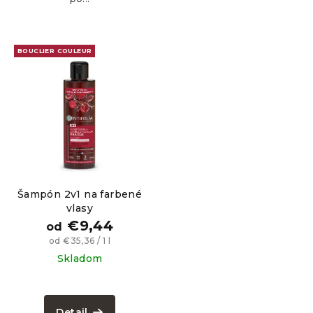
BOUCLIER COULEUR
Šampón 2v1 na farbené
vlasy
€9,44
od
Jednotková
od €35,36 / 1 l
cena:
Skladom
Priemerné
hodnotenie
produktu
Detail