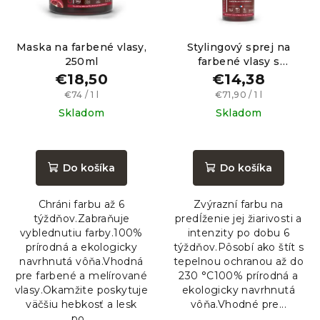
r
o
o
v
Maska na farbené vlasy,
Stylingový sprej na
d
250ml
farbené vlasy s
u
ochrannou zložkou do
€18,50
€14,38
k
230 ° C, 200ml
Jednotková
Jednotková
€74 / 1 l
€71,90 / 1 l
t
cena:
cena:
Skladom
Skladom
o
Priemerné
Priemerné
v
hodnotenie
hodnotenie
produktu
produktu
Do košíka
Do košíka
je
je
5,0
5,0
Chráni farbu až 6
Zvýrazní farbu na
z
z
týždňov.Zabraňuje
predĺženie jej žiarivosti a
5
5
vyblednutiu farby.100%
intenzity po dobu 6
hviezdičiek.
hviezdičiek.
prírodná a ekologicky
týždňov.Pôsobí ako štít s
navrhnutá vôňa.Vhodná
tepelnou ochranou až do
pre farbené a melírované
230 °C100% prírodná a
vlasy.Okamžite poskytuje
ekologicky navrhnutá
väčšiu hebkosť a lesk
vôňa.Vhodné pre...
po...