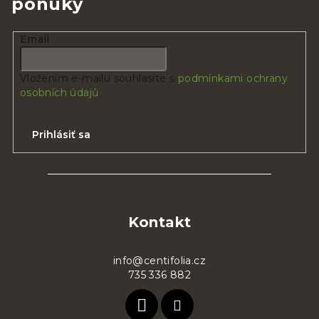
ponuky
Email
Vložením e-mailu souhlasíte s
podmínkami ochrany
osobních údajů
Prihlásiť sa
Z
á
p
Kontakt
ä
t
info@centifolia.cz
735 336 882
i
e