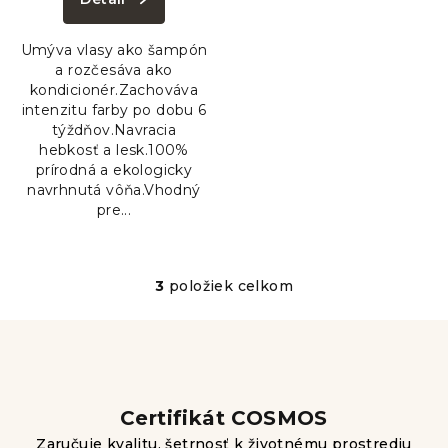
je
5,0
Umýva vlasy ako šampón
z
a rozčesáva ako
5
kondicionér.Zachováva
hviezdičiek.
intenzitu farby po dobu 6
týždňov.Navracia
hebkosť a lesk.100%
prírodná a ekologicky
navrhnutá vôňa.Vhodný
pre...
3
položiek celkom
O
v
l
á
d
a
Certifikát COSMOS
c
Zaručuje kvalitu, šetrnosť k životnému prostrediu