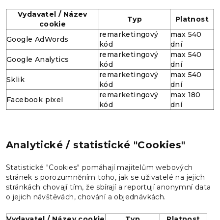
Vydavatel / Název
Typ
Platnost
cookie
remarketingový
max 540
Google AdWords
kód
dní
remarketingový
max 540
Google Analytics
kód
dní
remarketingový
max 540
Sklik
kód
dní
remarketingový
max 180
Facebook pixel
kód
dní
Analytické / statistické "Cookies"
Statistické "Cookies" pomáhají majitelům webových
stránek s porozumněním toho, jak se uživatelé na jejich
stránkách chovají tím, že sbírají a reportují anonymní data
o jejich návštěvách, chování a objednávkách.
Vydavatel / Název cookie
Typ
Platnost