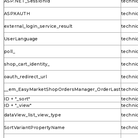
ASP.NET_SessionId
techni
ASPXAUTH
techni
external_login_service_result
techni
UserLanguage
techni
poll_
techni
shop_cart_identity_
techni
oauth_redirect_url
techni
__em_EasyMarketShopOrdersManager_OrderLast
techni
ID + "_sort"
techni
ID + "_view"
techni
dataView_list_view_type
techni
SortVariantPropertyName
techni