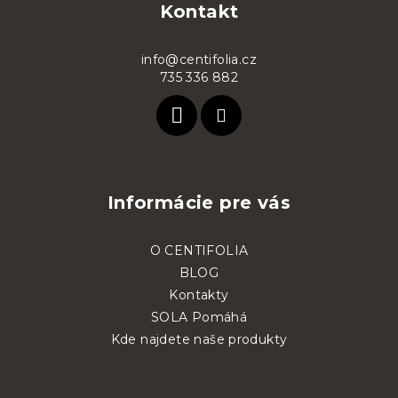
p
Kontakt
ä
t
info@centifolia.cz
735 336 882
i
e
Informácie pre vás
O CENTIFOLIA
BLOG
Kontakty
SOLA Pomáhá
Kde najdete naše produkty