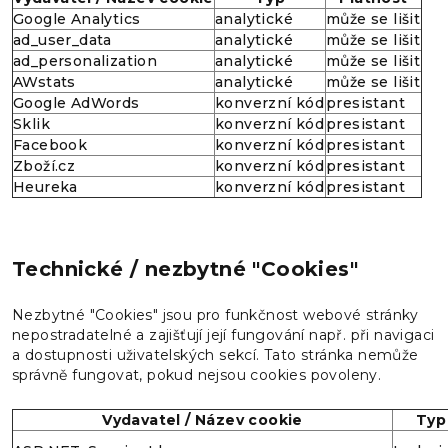
Google Analytics
analytické
může se lišit
ad_user_data
analytické
může se lišit
ad_personalization
analytické
může se lišit
AWstats
analytické
může se lišit
Google AdWords
konverzní kód
presistant
Sklik
konverzní kód
presistant
Facebook
konverzní kód
presistant
Zboží.cz
konverzní kód
presistant
Heureka
konverzní kód
presistant
Technické / nezbytné "Cookies"
Nezbytné "Cookies" jsou pro funkčnost webové stránky
nepostradatelné a zajišťují její fungování např. při navigaci
a dostupnosti uživatelských sekcí. Tato stránka nemůže
správně fungovat, pokud nejsou cookies povoleny.
Vydavatel / Název cookie
Typ