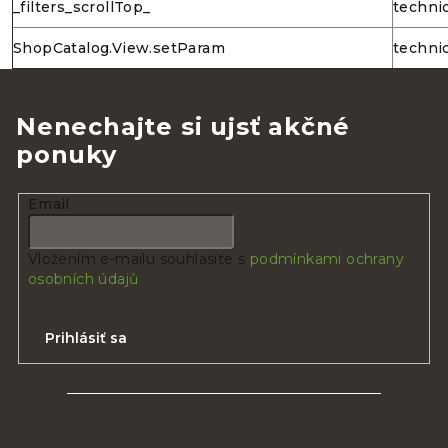
_filters_scrollTop_
techni
ShopCatalog.View.setParam
techni
Nenechajte si ujsť akčné
ponuky
Email
Vložením e-mailu souhlasíte s
podmínkami ochrany
osobních údajů
Prihlásiť sa
Z
á