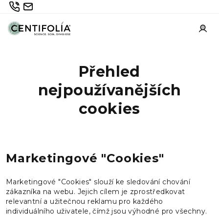
Prejsť
735 336 882
info@centifolia.cz
na
obsah
Prih
Přehled
nejpoužívanějších
cookies
Marketingové "Cookies"
Marketingové "Cookies" slouží ke sledování chování
zákazníka na webu. Jejich cílem je zprostředkovat
relevantní a užitečnou reklamu pro každého
individuálního uživatele, čímž jsou výhodné pro všechny.