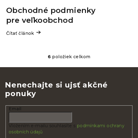
Obchodné podmienky
pre veľkoobchod
Čítať článok
6
položiek celkom
O
v
l
á
Nenechajte si ujsť akčné
d
ponuky
a
c
i
Email
e
p
Vložením e-mailu souhlasíte s
podmínkami ochrany
r
osobních údajů
v