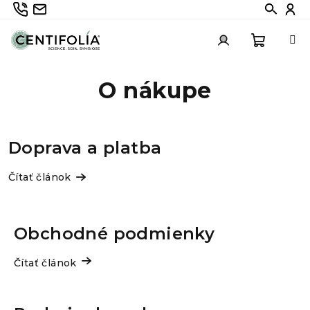
Prejsť
735 336 882
info@centifolia.cz
Hledat
Při
na
obsah
Nákup
Prihlásenie
O nákupe
košík
V
ý
Doprava a platba
p
Čítať článok
i
s
č
Obchodné podmienky
l
á
Čítať článok
n
k