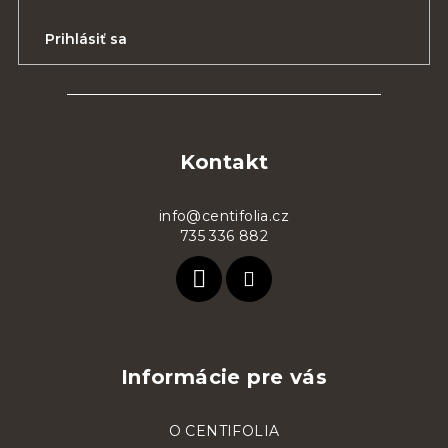
k
Prihlásiť sa
y
v
ý
Z
p
á
i
s
p
Kontakt
u
ä
t
info@centifolia.cz
735 336 882
i
e
Informácie pre vás
O CENTIFOLIA