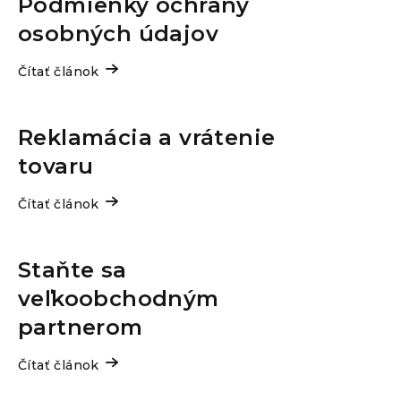
Podmienky ochrany
o
osobných údajov
v
Čítať článok
Reklamácia a vrátenie
tovaru
Čítať článok
Staňte sa
veľkoobchodným
partnerom
Čítať článok