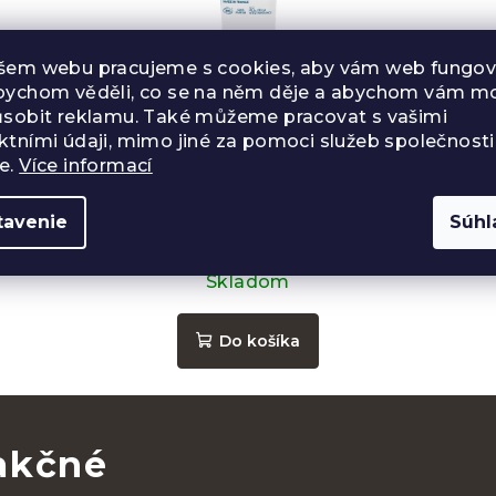
šem webu pracujeme s cookies, aby vám web fungova
bychom věděli, co se na něm děje a abychom vám mo
ůsobit reklamu. Také můžeme pracovat s vašimi
ktními údaji, mimo jiné za pomoci služeb společnosti
e.
Více informací
Hydratačný krém NEUTRAL na tvár,
40ml
tavenie
Súhl
€16,49
Skladom
Do košíka
 akčné