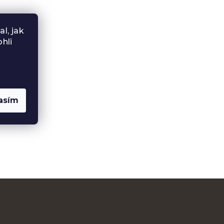
l, jak
hli
asím