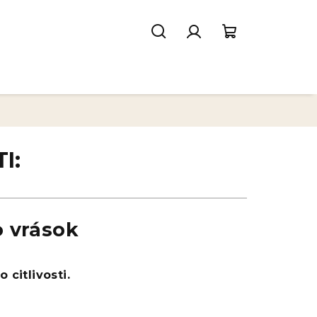
Hľadať
Prihlásenie
Nákupný
košík
I:
o vrások
 citlivosti.