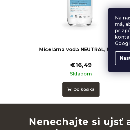
Na na
má, a
přizp
konta
Googl
Micelárna voda NEUTRAL, 500ml
Nas
€16,49
Skladom
Do košíka
Nenechajte si ujsť