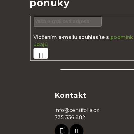
ponuky
Vložením e-mailu souhlasíte s
podmínka
údajů
Prihlásiť
sa
Z
á
Kontakt
p
ä
info@centifolia.cz
t
735 336 882
i