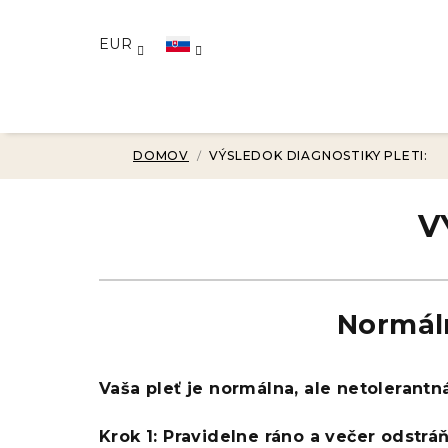
Prejsť
na
EUR
obsah
DOMOV
/
VÝSLEDOK DIAGNOSTIKY PLETI:
V
Normáln
Vaša pleť je normálna, ale netolerantn
Krok 1: Pravidelne ráno a večer odstráň