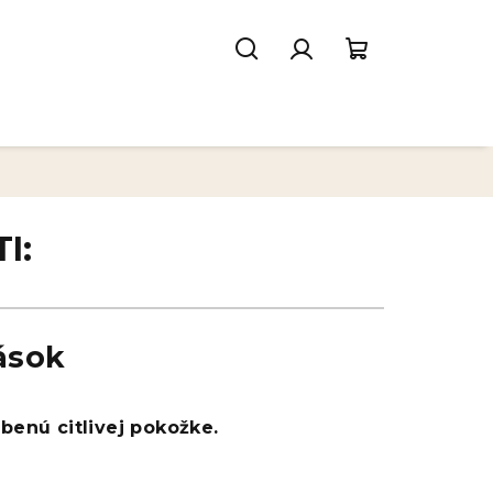
Hľadať
Prihlásenie
Nákupný
košík
I:
ások
benú citlivej pokožke.