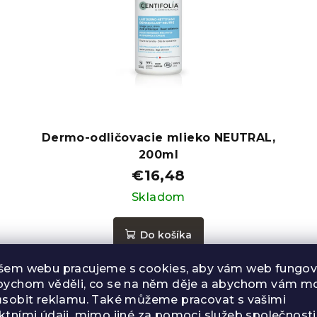
Dermo-odličovacie mlieko NEUTRAL,
200ml
€16,48
Skladom
Do košíka
šem webu pracujeme s cookies, aby vám web fungova
bychom věděli, co se na něm děje a abychom vám mo
ůsobit reklamu. Také můžeme pracovat s vašimi
ktními údaji, mimo jiné za pomoci služeb společnosti