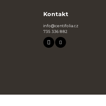
á
Kontakt
p
ä
info@centifolia.cz
t
735 336 882
i
e