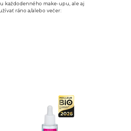
žku každodenného make-upu, ale aj
užívať ráno a/alebo večer: