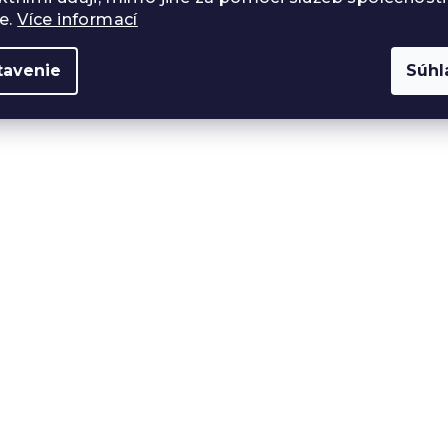
e.
Více informací
tavenie
Súhl