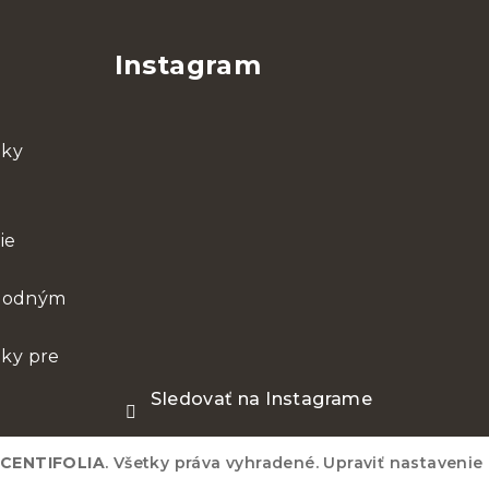
Instagram
nky
ie
chodným
ky pre
Sledovať na Instagrame
CENTIFOLIA
. Všetky práva vyhradené.
Upraviť nastavenie