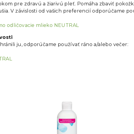
rokom pre zdravú a žiarivú pleť. Pomáha zbaviť poko
šia. V závislosti od vašich preferencií odporúčame po
o odličovacie mlieko NEUTRAL
vosti
ochránili ju, odporúčame používať ráno a/alebo večer:
UTRAL