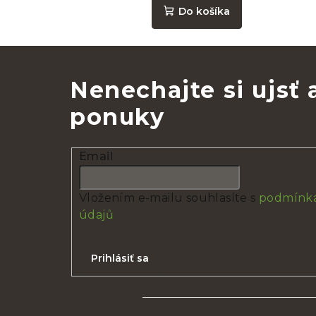
Do košíka
Nenechajte si ujsť
ponuky
Email
Vložením e-mailu souhlasíte s
podmínka
údajů
Prihlásiť sa
Z