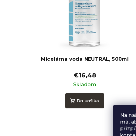
Micelárna voda NEUTRAL, 500ml
€16,48
Skladom
Do košíka
Na na
má, a
přizp
konta