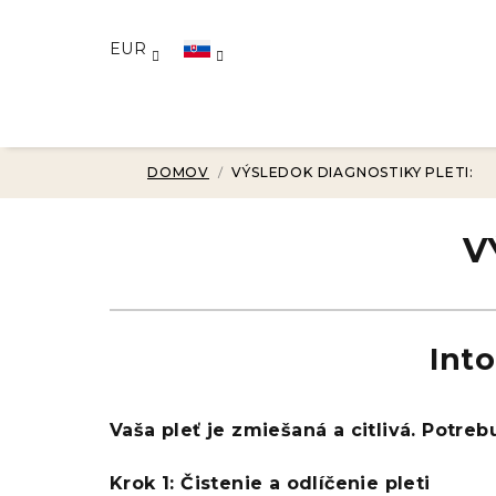
Prejsť
na
EUR
obsah
DOMOV
/
VÝSLEDOK DIAGNOSTIKY PLETI:
V
Int
Vaša pleť je zmiešaná a citlivá. Potre
Krok 1: Čistenie a odlíčenie pleti