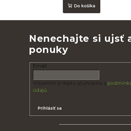
Do košíka
Nenechajte si ujsť
ponuky
Email
Vložením e-mailu souhlasíte s
podmínka
údajů
Prihlásiť sa
Z