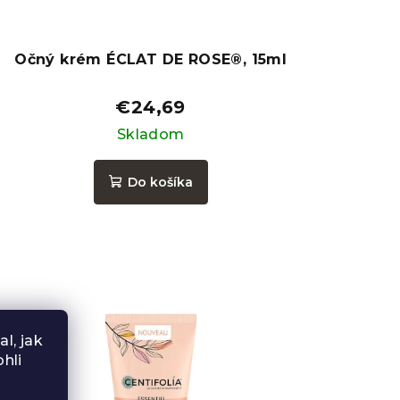
Očný krém ÉCLAT DE ROSE®, 15ml
€24,69
Skladom
Do košíka
l, jak
hli