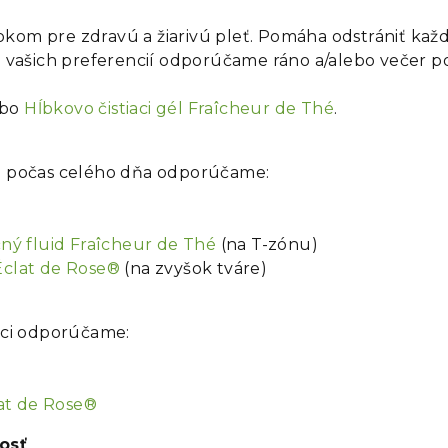
okom pre zdravú a žiarivú pleť. Pomáha odstrániť ka
od vašich preferencií odporúčame ráno a/alebo večer p
ebo
Hĺbkovo čistiaci gél Fraîcheur de Thé
.
nu počas celého dňa odporúčame:
ný fluid Fraîcheur de Thé
(na T-zónu)
Éclat de Rose®
(na zvyšok tváre)
oci odporúčame:
lat de Rose®
osť