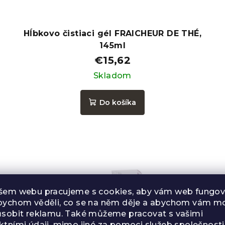
Hĺbkovo čistiaci gél FRAICHEUR DE THÉ,
145ml
€15,62
Skladom
Do košíka
šem webu pracujeme s cookies, aby vám web fungova
bychom věděli, co se na něm děje a abychom vám mo
ůsobit reklamu. Také můžeme pracovat s vašimi
ktními údaji, mimo jiné za pomoci služeb společnosti