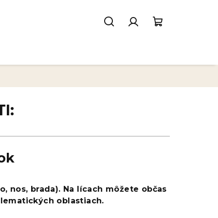
Hľadať
Prihlásenie
Nákupný
košík
I:
sok
, nos, brada). Na lícach môžete občas
lematických oblastiach.