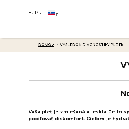
Prejsť
na
EUR
obsah
DOMOV
/
VÝSLEDOK DIAGNOSTIKY PLETI:
V
Ne
Vaša pleť je zmiešaná a lesklá. Je to
pociťovať diskomfort. Cieľom je hydr