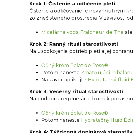
Krok 1: Čistenie a odlíčenie pleti
Čistenie a odličovanie je nevyhnutným kr
zo znečisteného prostredia. V závislosti 
Micelárna voda Fraîcheur de Thé
al
Krok 2: Ranný rituál starostlivosti
Na uspokojenie potrieb pleti a jej ochra
Očný krém Éclat de Rose®
Potom naneste
Zmatňujúci rebalanč
Na záver aplikujte
Hydratačný fluid 
Krok 3: Večerný rituál starostlivosti
Na podporu regenerácie buniek počas n
Očný krém Éclat de Rose®
Potom naneste
Hydratačný fluid Éc
Krok 4: Týždenná doplnková starostliv