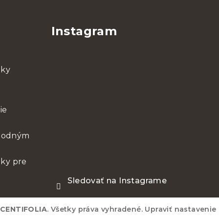
Instagram
nky
ie
chodným
ky pre
Sledovať na Instagrame
CENTIFOLIA
. Všetky práva vyhradené.
Upraviť nastavenie