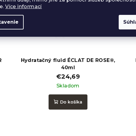
e.
Více informací
tavenie
Súhl
R
Hydratačný fluid ÉCLAT DE ROSE®,
40ml
€24,69
Skladom
Do košíka