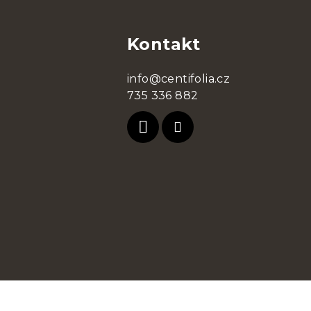
á
Kontakt
p
ä
info@centifolia.cz
t
735 336 882
i
e