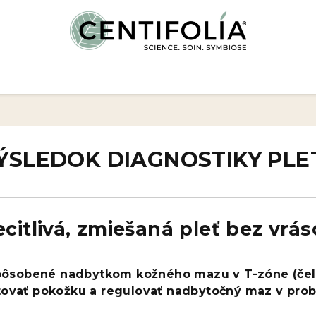
ÝSLEDOK DIAGNOSTIKY PLET
citlivá, zmiešaná pleť bez vrá
 spôsobené nadbytkom kožného mazu v T-zóne (čelo
atovať pokožku a regulovať nadbytočný maz v prob