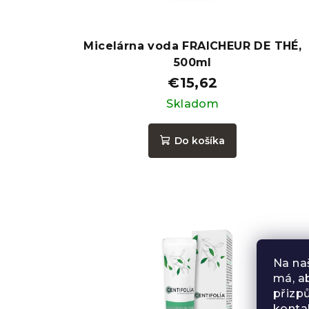
Micelárna voda FRAICHEUR DE THÉ,
500ml
€15,62
Skladom
Do košíka
Na na
má, a
přizp
konta