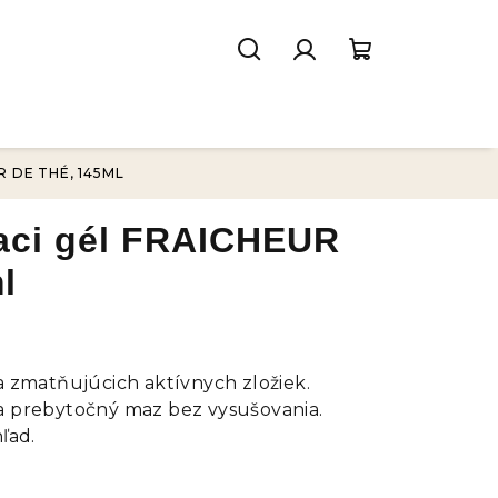
Hľadať
Prihlásenie
Nákupný
košík
 DE THÉ, 145ML
iaci gél FRAICHEUR
l
 a zmatňujúcich aktívnych zložiek.
 a prebytočný maz bez vysušovania.
ľad.