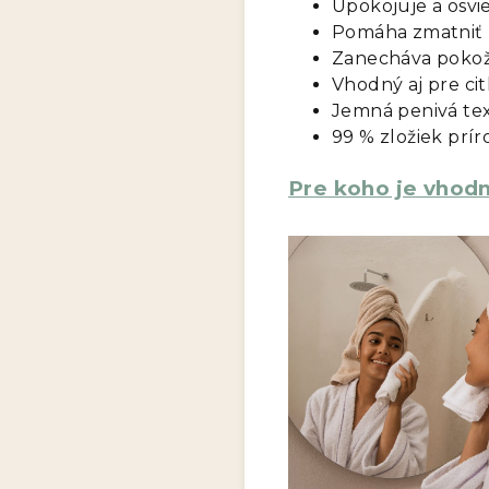
Upokojuje a osvi
Pomáha zmatniť p
Zanecháva pokožk
Vhodný aj pre cit
Jemná penivá tex
99 % zložiek pr
Pre koho je vhod