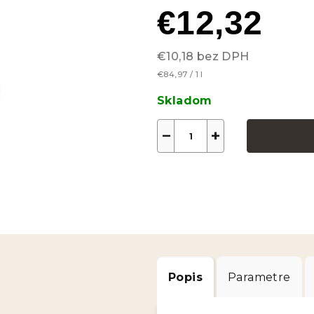
€12,32
hviezdičiek.
€10,18 bez DPH
Jednotková
€84,97 / 1 l
cena:
Skladom
−
+
Popis
Parametre