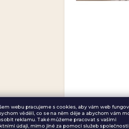
šem webu pracujeme s cookies, aby vám web fungova
Zloženie a vlastno
bychom věděli, co se na něm děje a abychom vám mo
ůsobit reklamu. Také můžeme pracovat s vašimi
ktními údaji, mimo jiné za pomoci služeb společnosti
Zelený čaj
(Came