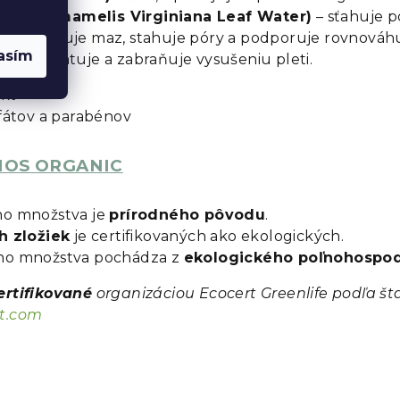
sky (Hamamelis Virginiana Leaf Water)
– sťahuje p
)
– reguluje maz, stahuje póry a podporuje rovnováhu
asím
ín
– hydratuje a zabraňuje vysušeniu pleti.
kt
lfátov a parabénov
SMOS ORGANIC
ho množstva je
prírodného pôvodu
.
h zložiek
je certifikovaných ako ekologických.
ého množstva pochádza z
ekologického poľnohospod
rtifikované
organizáciou Ecocert Greenlife podľa
rt.com