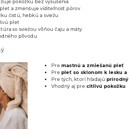
ežuje pokožku bez vysušenia
leť a zmenšuje viditeľnosť pórov
u čistú, hebkú a sviežu
livú pleť
túra so sviežou vôňou čaju a mäty
írodného pôvodu
ný
Pre
mastnú a zmiešanú pleť
Pre
pleť so sklonom k lesku 
Pre tých, ktorí hľadajú
prírodný
Vhodný aj pre
citlivú pokožku