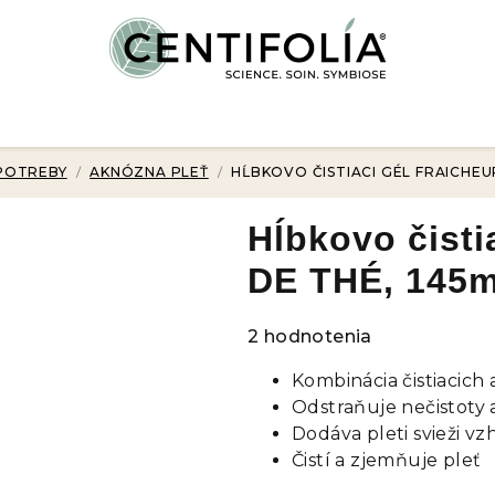
POTREBY
/
AKNÓZNA PLEŤ
/
HĹBKOVO ČISTIACI GÉL FRAICHEUR
Hĺbkovo čist
DE THÉ, 145m
Priemerné
2 hodnotenia
hodnotenie
Kombinácia čistiacich
produktu
Odstraňuje nečistoty
je
Dodáva pleti svieži vzh
5,0
Čistí a zjemňuje pleť
z
5