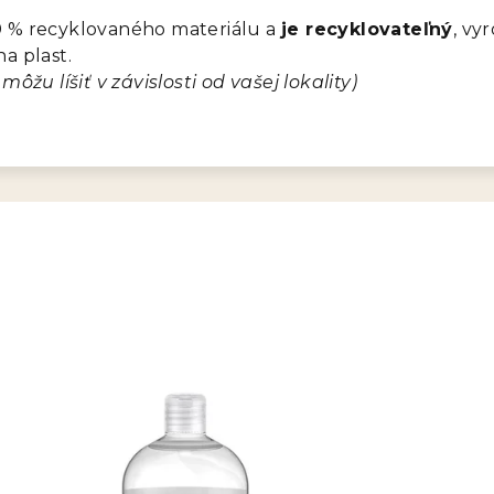
0 % recyklovaného materiálu a
je recyklovateľný
, vy
a plast.
môžu líšiť v závislosti od vašej lokality)