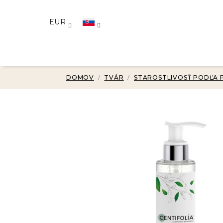
Prejsť
na
EUR
obsah
DOMOV
/
TVÁR
/
STAROSTLIVOSŤ PODĽA 