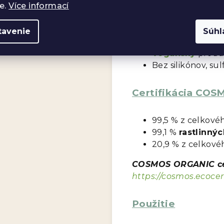
e.
Více informací
Hamamel
virgín
Zinok (Zinc PCA
tavenie
Súhl
Prírodný glycer
Vegánsky
produ
Bez silikónov, su
Certifikácia CO
99,5 % z celkové
99,1 %
rastlinnýc
20,9 % z celkov
COSMOS ORGANIC ce
https://cosmos.ecoce
Použitie