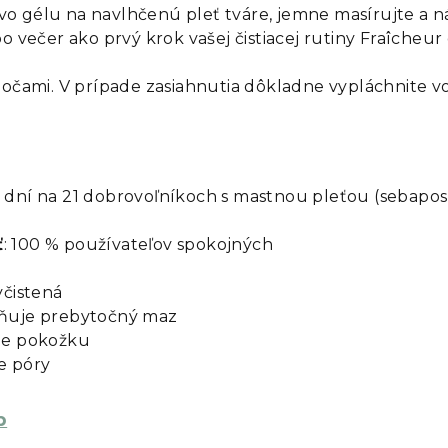
o gélu na navlhčenú pleť tváre, jemne masírujte a n
o večer ako prvý krok vašej čistiacej rutiny Fraîcheu
 očami. V prípade zasiahnutia dôkladne vypláchnite v
 dní na 21 dobrovoľníkoch s mastnou pleťou (sebapos
ť
: 100 % používateľov spokojných
yčistená
aňuje prebytočný maz
je pokožku
e póry
p