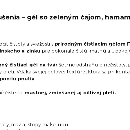
sušenia – gél so zeleným čajom, hama
cit čistoty a sviežosti s
prírodným čistiacim gélom 
ínskeho a zinku
pre dokonale čistú, matnú a upoko
ný čistiaci gél na tvár
šetrne odstraňuje nečistoty,
 pleti. Vďaka svojej gélovej textúre, ktorá sa pri ko
pocitu pnutia
.
é čistenie
mastnej, zmiešanej aj citlivej pleti.
toty, maz aj stopy make-upu