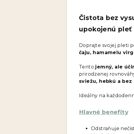
Čistota bez vy
upokojenú pleť
Doprajte svojej pleti po
čaju, hamamelu virg
Tento
jemný, ale účin
prirodzenej rovnováhy
sviežu, hebkú a bez 
Ideálny na každodenn
Hlavné benefity
Odstraňuje nečis