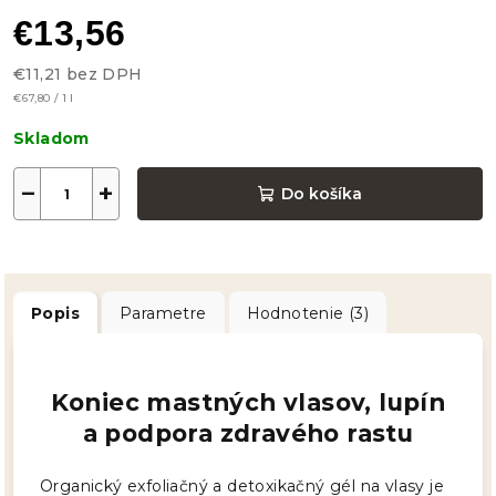
€13,56
€11,21 bez DPH
Jednotková
€67,80 / 1 l
cena:
Skladom
−
+
Do košíka
Popis
Parametre
Hodnotenie (3)
Koniec mastných vlasov, lupín
a podpora zdravého rastu
Organický exfoliačný a detoxikačný gél na vlasy je