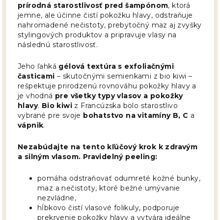
prírodná starostlivosť pred šampónom
, ktorá
jemne, ale účinne čistí pokožku hlavy, odstraňuje
nahromadené nečistoty, prebytočný maz aj zvyšky
stylingových produktov a pripravuje vlasy na
následnú starostlivosť.
Jeho ľahká
gélová textúra s exfoliačnými
časticami
– skutočnými semienkami z bio kiwi –
rešpektuje prirodzenú rovnováhu pokožky hlavy a
je vhodná
pre všetky typy vlasov a pokožky
hlavy
.
Bio kiwi
z Francúzska bolo starostlivo
vybrané pre svoje
bohatstvo na vitamíny B, C
a
vápnik
.
Nezabúdajte na tento kľúčový krok k zdravým
a silným vlasom. Pravidelný peeling:
pomáha odstraňovať odumreté kožné bunky,
maz a nečistoty, ktoré bežné umývanie
nezvládne,
hĺbkovo čistí vlasové folikuly, podporuje
prekrvenie pokožky hlavy a vytvára ideálne