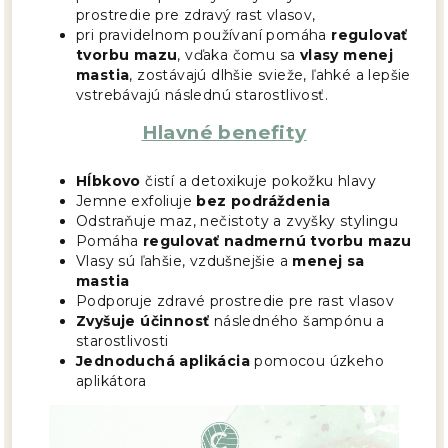
prostredie pre zdravý rast vlasov,
pri pravidelnom používaní pomáha
regulovať
tvorbu mazu
, vďaka čomu sa
vlasy menej
mastia
, zostávajú dlhšie svieže, ľahké a lepšie
vstrebávajú následnú starostlivosť.
Hlavné benefity
Hĺbkovo
čistí a detoxikuje pokožku hlavy
Jemne exfoliuje
bez podráždenia
Odstraňuje maz, nečistoty a zvyšky stylingu
Pomáha
regulovať nadmernú tvorbu mazu
Vlasy sú ľahšie, vzdušnejšie a
menej sa
mastia
Podporuje zdravé prostredie pre rast vlasov
Zvyšuje účinnosť
následného šampónu a
starostlivosti
Jednoduchá aplikácia
pomocou úzkeho
aplikátora