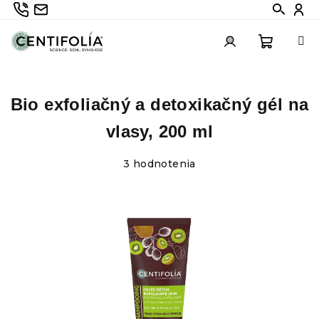
Prejsť
735 336 882
info@centifolia.cz
Hledat
Při
na
obsah
Nákup
Prihlásenie
Bio exfoliačný a detoxikačný gél na
košík
vlasy, 200 ml
Priemerné
3 hodnotenia
hodnotenie
produktu
je
5,0
z
5
hviezdičiek.