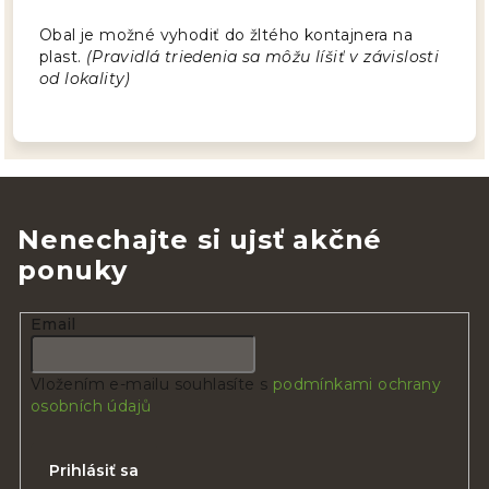
Obal je možné vyhodiť do žltého kontajnera na
plast.
(Pravidlá triedenia sa môžu líšiť v závislosti
od lokality)
Nenechajte si ujsť akčné
ponuky
Email
Vložením e-mailu souhlasíte s
podmínkami ochrany
osobních údajů
Prihlásiť sa