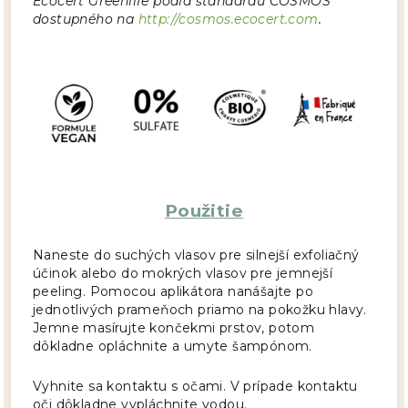
Ecocert Greenlife podľa štandardu COSMOS
dostupného na
http://cosmos.ecocert.com
.
Použitie
Naneste do suchých vlasov pre silnejší exfoliačný
účinok alebo do mokrých vlasov pre jemnejší
peeling. Pomocou aplikátora nanášajte po
jednotlivých prameňoch priamo na pokožku hlavy.
Jemne masírujte končekmi prstov, potom
dôkladne opláchnite a umyte šampónom.
Vyhnite sa kontaktu s očami. V prípade kontaktu
oči dôkladne vypláchnite vodou.