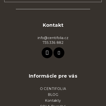
Z
á
p
Kontakt
ä
t
info@centifolia.cz
735 336 882
i
e
Informácie pre vás
O CENTIFOLIA
BLOG
Kontakty