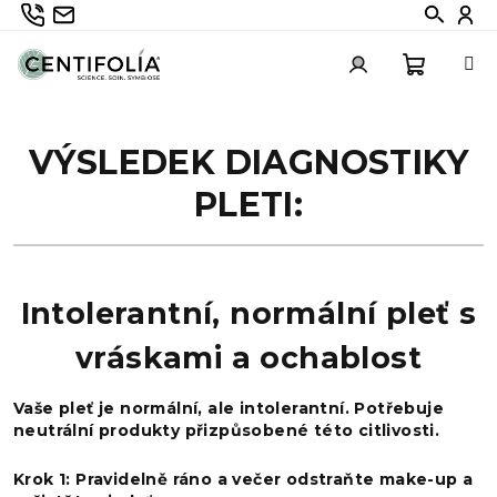
Přejít
735 336 882
info@centifolia.cz
Hledat
Při
na
obsah
Nákupn
Přihlášení
VÝSLEDEK DIAGNOSTIKY
košík
PLETI:
Intolerantní, normální pleť s
vráskami a ochablost
Vaše pleť je normální, ale intolerantní. Potřebuje
neutrální produkty přizpůsobené této citlivosti.
Krok 1: Pravidelně ráno a večer odstraňte make-up a