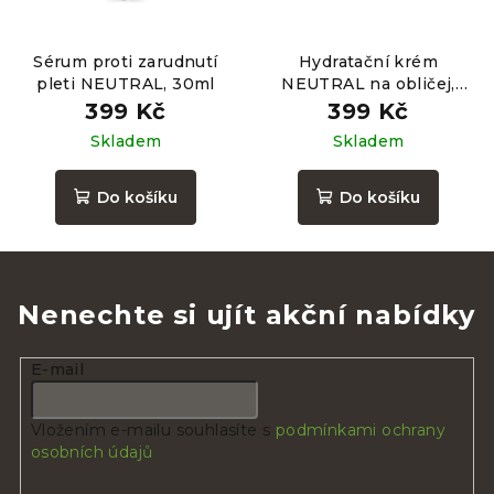
Sérum proti zarudnutí
Hydratační krém
pleti NEUTRAL, 30ml
NEUTRAL na obličej,
40ml
399 Kč
399 Kč
Skladem
Skladem
Do košíku
Do košíku
Nenechte si ujít akční nabídky
E-mail
Vložením e-mailu souhlasíte s
podmínkami ochrany
osobních údajů