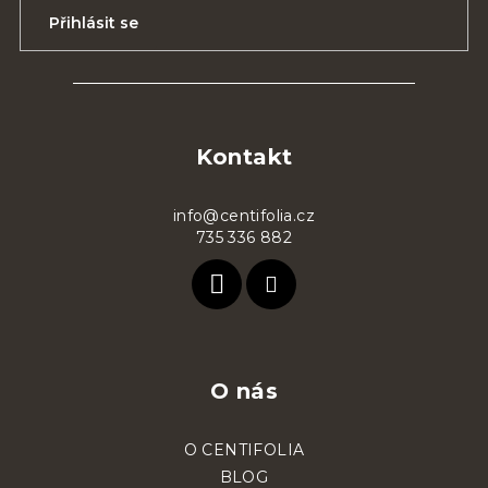
Přihlásit se
Z
á
p
Kontakt
a
t
info@centifolia.cz
735 336 882
í
O nás
O CENTIFOLIA
BLOG